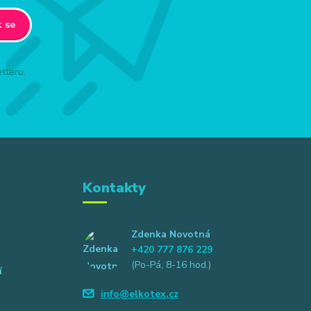
t se
tteru.
Kontakty
Zdenka Novotná
+420 777 876 229
(Po-Pá, 8-16 hod.)
í
info@elkotex.cz