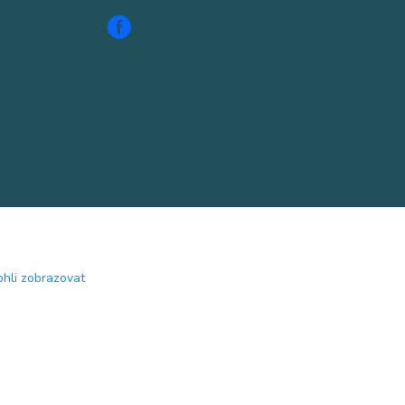
hli zobrazovat
Vytvořeno na
Eshop-rychle.cz