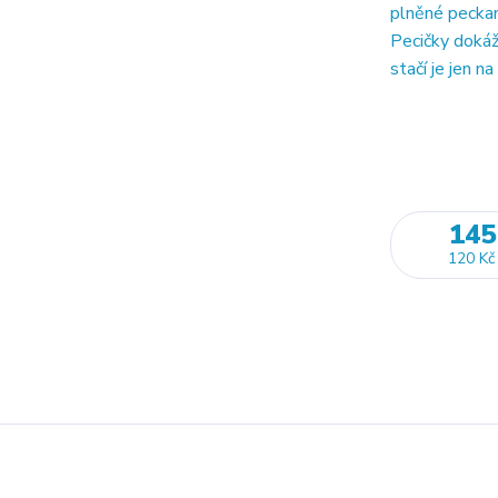
plněné peckami
Pecičky dokáží
stačí je jen na
145
120 Kč