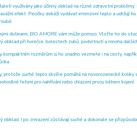
staletí využívány jako účinný obklad na různé zdravotní problémy.
asážní efekt. Pecičky dokáží vydávat intenzivní teplo a udržují ho
roubě.
panými dutinami, BIO AMORE vám může pomoci. Vložte ho do stu
vý obklad při horečce, bolestech zubů, podvrtnutí a mnoha dalších
íky kompaktním rozměrům si ho snadno vezmete i na cesty, napřík
ůcka.
ly, protože suché teplo skvěle pomáhá na novorozenecké koliky a
pohodlné řešení pro nahřívání nebo chlazení prsou během kojení.
 obklad. I po zmrazení zůstávají suché a dokonale se přizpůsob