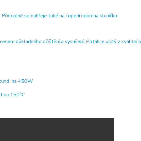
 Přirozeně se nahřeje také na topení nebo na sluníčku.
esem důkladného očištění a vysušení. Potah je ušitý z kvalitní b
ekund na 450W
ut na 150°C