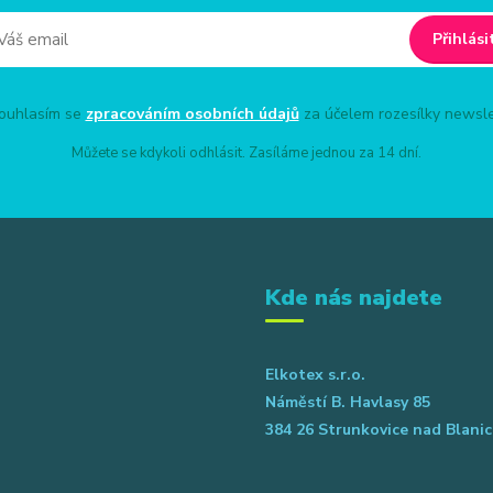
Přihlási
uhlasím se
zpracováním osobních údajů
za účelem rozesílky newsle
Můžete se kdykoli odhlásit. Zasíláme jednou za 14 dní.
Kde nás najdete
Elkotex s.r.o.
Náměstí B. Havlasy 85
384 26 Strunkovice nad Blanic