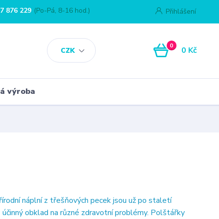
7 876 229
(Po-Pá, 8-16 hod.)
Přihlášení
0
0 Kč
CZK
á výroba
írodní náplní z třešňových pecek jsou už po staletí
o účinný obklad na různé zdravotní problémy. Polštářky