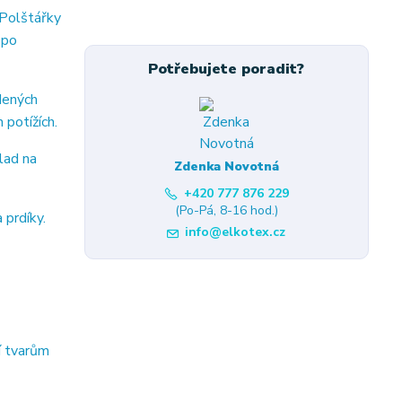
 Polštářky
 po
Potřebujete poradit?
dených
 potížích.
lad na
Zdenka Novotná
+420 777 876 229
(Po-Pá, 8-16 hod.)
 prdíky.
info@elkotex.cz
í tvarům