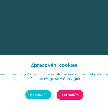
Zpracování cookies
artneři potřebují Váš
souhlas
s použitím souborů cookies, aby Vám mo
4 26 Strunkovice nad Blanicí
informace týkající se Vašich zájmů.
Souhlasím
Nastavení