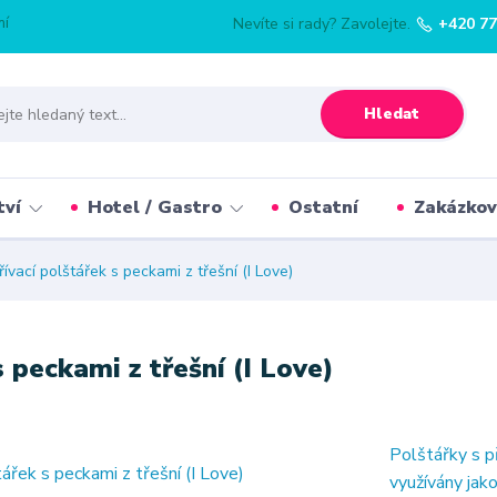
mí
Nevíte si rady? Zavolejte.
+420 77
Hledat
tví
Hotel / Gastro
Ostatní
Zakázkov
ací polštářek s peckami z třešní (I Love)
peckami z třešní (I Love)
Polštářky s př
využívány jak