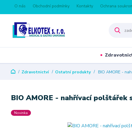
O nás
Obchodní podmínky
Kontakty
Ochrana soukro
Zdravotnic
Zdravotnictví
Ostatní produkty
BIO AMORE - nahřív
BIO AMORE - nahřívací polštářek s 
Novinka