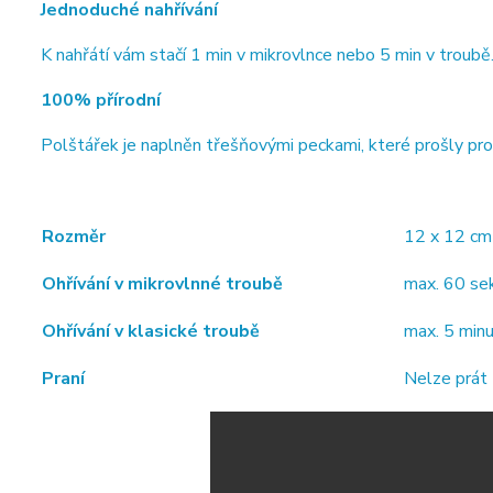
Jednoduché nahřívání
K nahřátí vám stačí 1 min v mikrovlnce nebo 5 min v troubě.
100% přírodní
Polštářek je naplněn třešňovými peckami, které prošly proc
Rozměr
12 x 12 cm
Ohřívání v mikrovlnné troubě
max. 60 s
Ohřívání v klasické troubě
max. 5 min
Praní
Nelze prát