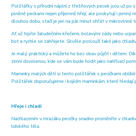
Polštářky s přírodní náplní z třešňových pecek jsou už po 
plněné peckami nejen příjemně hřejí, ale poskytují i jemný m
dlouhou dobu, stačí je jen na pár minut ohřát v mikrovlnné t
Ať už trpíte žaludečními křečemi, bolavými zády nebo uc
bot a rychle se zahřejete. Skvěle poslouží také jako chladi
Je malý, praktický a můžete ho bez obav půjčit i dětem. D
zimní dovolenou, kde se vám bude hodit jako nahřívací pom
Maminky malých dětí si tento polštářek s pecičkami oblíbi
Polštářek doporučujeme i kojícím maminkám, které hledají 
Hřeje i chladí
Nachlazením v mrazáku pecičky snadno proměníte v chladivý
lidského těla.