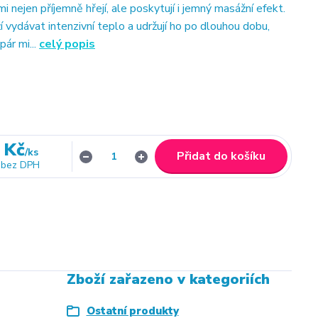
 nejen příjemně hřejí, ale poskytují i jemný masážní efekt.
 vydávat intenzivní teplo a udržují ho po dlouhou dobu,
 pár mi...
celý popis
 Kč
/
ks
Přidat do košíku
bez DPH
Zboží zařazeno v kategoriích
Ostatní produkty