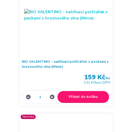
BIO VALENTINO - nahřívací polštářek s peckami z
hroznového vína (Minie)
159 Kč
/
ks
131 Kč
bez DPH
Přidat do košíku
Novinka