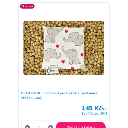
Novinka
BIO AMORE - nahřívací polštářek s peckami z
třešní (Slon)
145 Kč
/
ks
120 Kč
bez DPH
Přidat do košíku