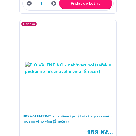
Přidat do košíku
Novinka
BIO VALENTINO - nahřívací polštářek s peckami z
hroznového vína (Šneček)
159 Kč
/
ks