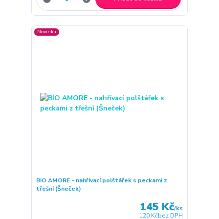
Novinka
BIO AMORE - nahřívací polštářek s peckami z
třešní (Šneček)
145 Kč
/
ks
120 Kč
bez DPH