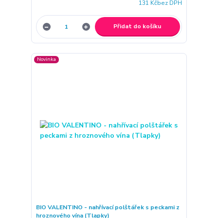
131 Kč
bez DPH
Přidat do košíku
Novinka
BIO VALENTINO - nahřívací polštářek s peckami z
hroznového vína (Tlapky)