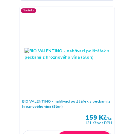
Novinka
BIO VALENTINO - nahřívací polštářek s peckami z
hroznového vína (Slon)
159 Kč
/
ks
131 Kč
bez DPH