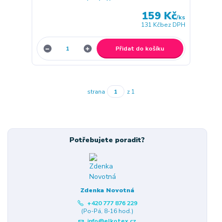
159 Kč
/
ks
131 Kč
bez DPH
Přidat do košíku
strana
z 1
Potřebujete poradit?
Zdenka Novotná
+420 777 876 229
(Po-Pá, 8-16 hod.)
info@elkotex.cz