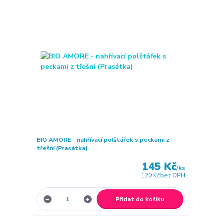
BIO AMORE - nahřívací polštářek s peckami z
třešní (Prasátka)
145 Kč
/
ks
120 Kč
bez DPH
Přidat do košíku