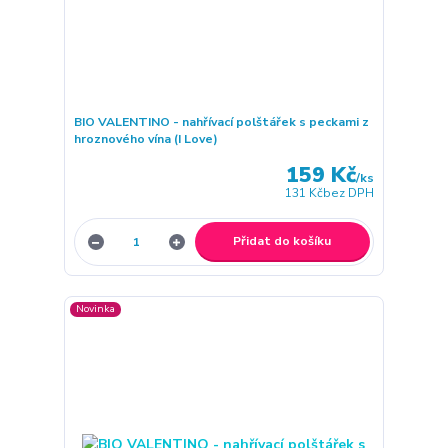
BIO VALENTINO - nahřívací polštářek s peckami z
hroznového vína (I Love)
159 Kč
/
ks
131 Kč
bez DPH
Přidat do košíku
Novinka