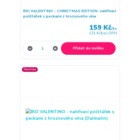
BIO VALENTINO - CHRISTMAS EDITION- nahřívací
polštářek s peckami z hroznového vína
159 Kč
/
ks
131 Kč
bez DPH
Přidat do košíku
Novinka