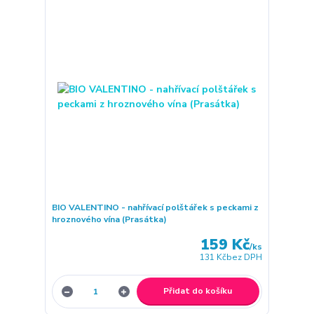
BIO VALENTINO - nahřívací polštářek s peckami z
hroznového vína (Prasátka)
159 Kč
/
ks
131 Kč
bez DPH
Přidat do košíku