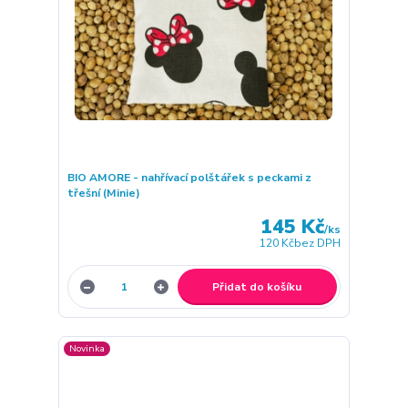
BIO AMORE - nahřívací polštářek s peckami z
třešní (Minie)
145 Kč
/
ks
120 Kč
bez DPH
Přidat do košíku
Novinka