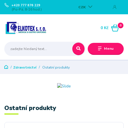
+420 777 876 229
CZK
(Po-Pá, 8-16 hod.)
0
0 Kč
Menu
Zdravotnictví
Ostatní produkty
Ostatní produkty