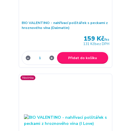
BIO VALENTINO - nahřívací polštářek s peckami z
hroznového vína (Dalmatin)
159 Kč
/
ks
131 Kč
bez DPH
Přidat do košíku
Novinka