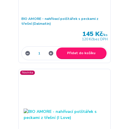
BIO AMORE - nahřívací polštářek s peckami z
třešní (Dalmatin)
145 Kč
/
ks
120 Kč
bez DPH
Přidat do košíku
Novinka