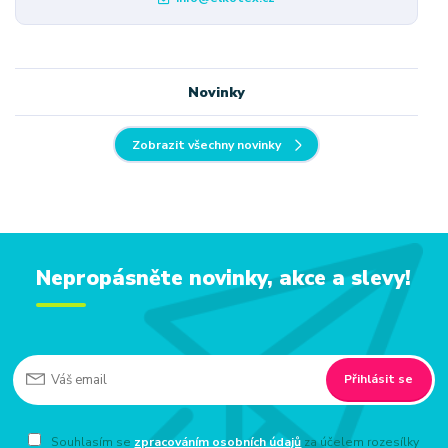
Novinky
Zobrazit všechny novinky
Nepropásněte novinky, akce a slevy!
Přihlásit se
Souhlasím se
zpracováním osobních údajů
za účelem rozesílky