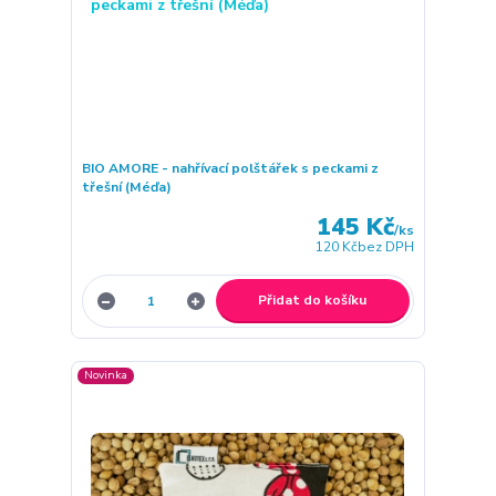
BIO AMORE - nahřívací polštářek s peckami z
třešní (Méďa)
145 Kč
/
ks
120 Kč
bez DPH
Přidat do košíku
Novinka