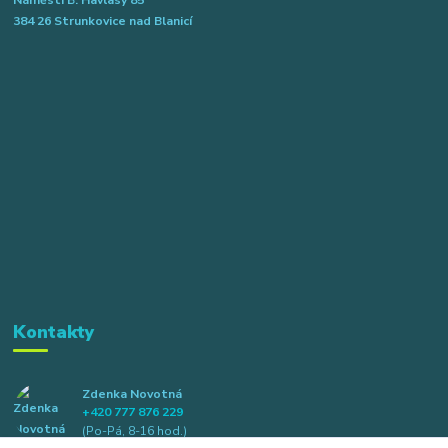
384 26 Strunkovice nad Blanicí
Kontakty
Zdenka Novotná
+420 777 876 229
(Po-Pá, 8-16 hod.)