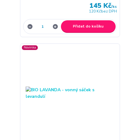
145 Kč
/
ks
120 Kč
bez DPH
Přidat do košíku
Novinka