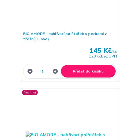
BIO AMORE - nahřívací polštářek s peckami z
třešní (I Love)
145 Kč
/
ks
120 Kč
bez DPH
Přidat do košíku
Novinka