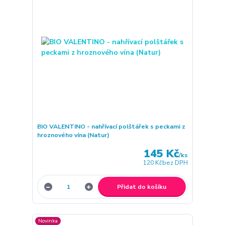
BIO VALENTINO - nahřívací polštářek s peckami z
hroznového vína (Natur)
145 Kč
/
ks
120 Kč
bez DPH
Přidat do košíku
Novinka