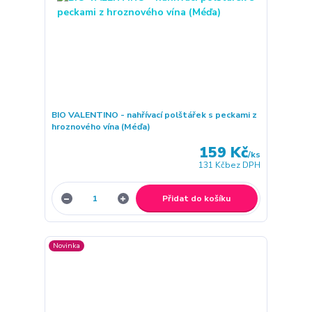
BIO VALENTINO - nahřívací polštářek s peckami z
hroznového vína (Méďa)
159 Kč
/
ks
131 Kč
bez DPH
Přidat do košíku
Novinka