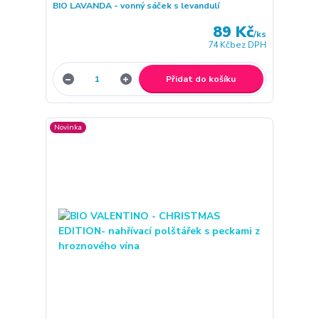
BIO LAVANDA - vonný sáček s levandulí
89 Kč
/
ks
74 Kč
bez DPH
Přidat do košíku
Novinka