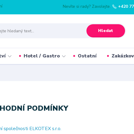
mí
Nevíte si rady? Zavolejte.
+420 77
Hledat
tví
Hotel / Gastro
Ostatní
Zakázkov
HODNÍ PODMÍNKY
í společnosti ELKOTEX s.r.o.