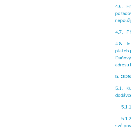
4.6. Pr
požadov
nepouži
4.7. Př
4.8. Je
plateb 
Daňový 
adresu k
5. OD
5.1. Ku
dodávc
5.1.1.
5.1.2. 
své pov