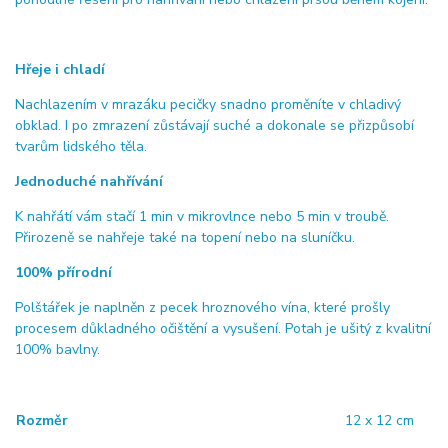
Hřeje i chladí
Nachlazením v mrazáku pecičky snadno proměníte v chladivý
obklad. I po zmrazení zůstávají suché a dokonale se přizpůsobí
tvarům lidského těla.
Jednoduché nahřívání
K nahřátí vám stačí 1 min v mikrovlnce nebo 5 min v troubě.
Přirozeně se nahřeje také na topení nebo na sluníčku.
100% přírodní
Polštářek je naplněn z pecek hroznového vína, které prošly
procesem důkladného očištění a vysušení. Potah je ušitý z kvalitní
100% bavlny.
Rozměr
12 x 12 cm