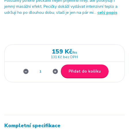
Polštářky plněné peckami nejen příjemně hřejí, ale poskytují i
jemný masážní efekt. Pecičky dokáží vydávat intenzivní teplo a
udržují ho po dlouhou dobu, stačí je jen na pár mi...
celý popis
159 Kč
/
ks
131 Kč
bez DPH
Přidat do košíku
Kompletní specifikace