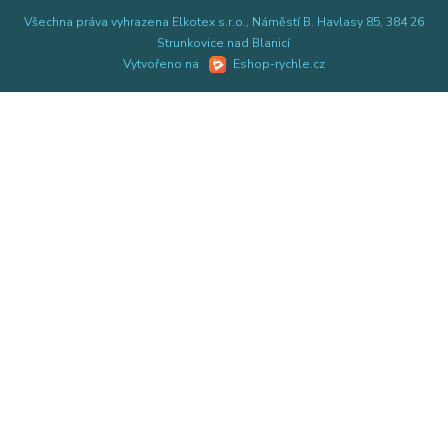
Všechna práva vyhrazena Elkotex s.r.o., Náměstí B. Havlasy 85, 384 26
Strunkovice nad Blanicí
Vytvořeno na
Eshop-rychle.cz