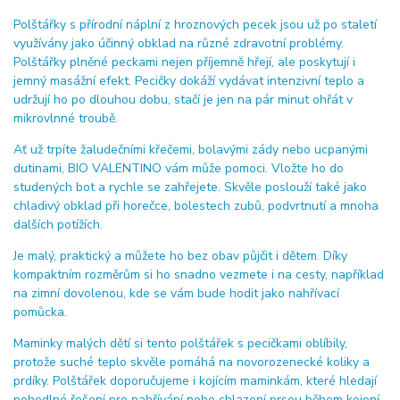
Polštářky s přírodní náplní z hroznových pecek jsou už po staletí
využívány jako účinný obklad na různé zdravotní problémy.
Polštářky plněné peckami nejen příjemně hřejí, ale poskytují i
jemný masážní efekt. Pecičky dokáží vydávat intenzivní teplo a
udržují ho po dlouhou dobu, stačí je jen na pár minut ohřát v
mikrovlnné troubě.
Ať už trpíte žaludečními křečemi, bolavými zády nebo ucpanými
dutinami, BIO VALENTINO vám může pomoci. Vložte ho do
studených bot a rychle se zahřejete. Skvěle poslouží také jako
chladivý obklad při horečce, bolestech zubů, podvrtnutí a mnoha
dalších potížích.
Je malý, praktický a můžete ho bez obav půjčit i dětem. Díky
kompaktním rozměrům si ho snadno vezmete i na cesty, například
na zimní dovolenou, kde se vám bude hodit jako nahřívací
pomůcka.
Maminky malých dětí si tento polštářek s pecičkami oblíbily,
protože suché teplo skvěle pomáhá na novorozenecké koliky a
prdíky. Polštářek doporučujeme i kojícím maminkám, které hledají
pohodlné řešení pro nahřívání nebo chlazení prsou během kojení.