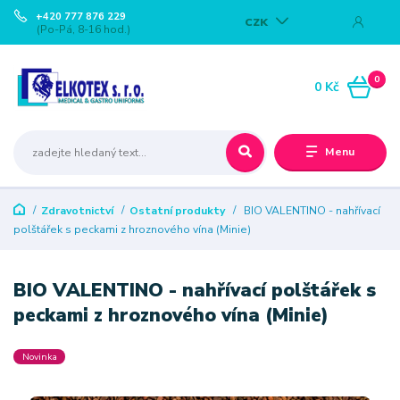
+420 777 876 229
CZK
(Po-Pá, 8-16 hod.)
0
0 Kč
Menu
Zdravotnictví
Ostatní produkty
BIO VALENTINO - nahřívací
polštářek s peckami z hroznového vína (Minie)
BIO VALENTINO - nahřívací polštářek s
peckami z hroznového vína (Minie)
Novinka