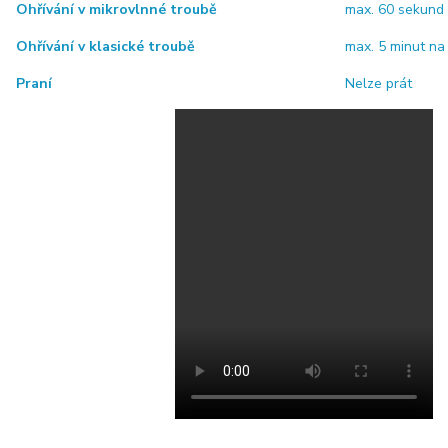
Ohřívání v mikrovlnné troubě
max. 60 sekun
Ohřívání v klasické troubě
max. 5 minut na
Praní
Nelze prát