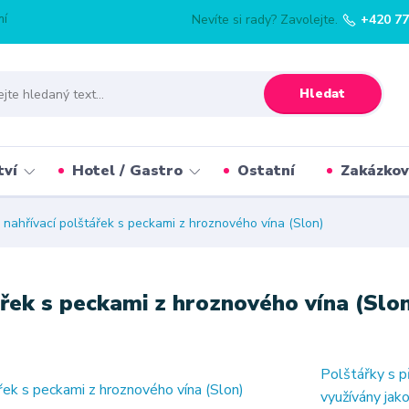
mí
Nevíte si rady? Zavolejte.
+420 77
Hledat
tví
Hotel / Gastro
Ostatní
Zakázkov
ahřívací polštářek s peckami z hroznového vína (Slon)
řek s peckami z hroznového vína (Slo
Polštářky s př
využívány jak