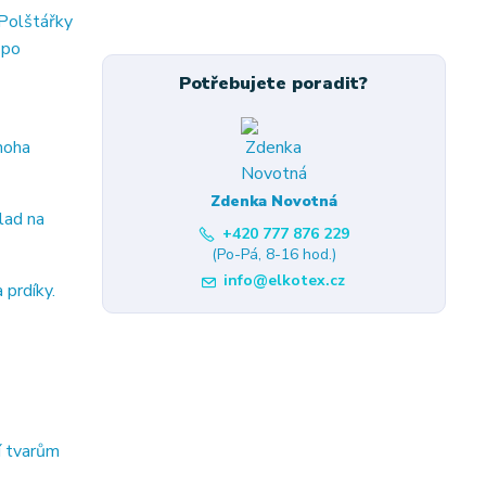
 Polštářky
 po
Potřebujete poradit?
noha
Zdenka Novotná
lad na
+420 777 876 229
(Po-Pá, 8-16 hod.)
info@elkotex.cz
 prdíky.
í tvarům