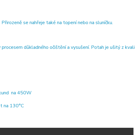
 Přirozeně se nahřeje také na topení nebo na sluníčku.
y procesem důkladného očištění a vysušení. Potah je ušitý z kva
ekund na 450W
ut na 130°C