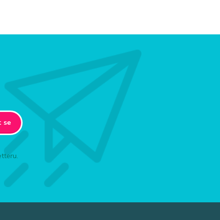
t se
tteru.