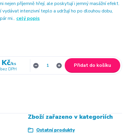
 nejen příjemně hřejí, ale poskytují i jemný masážní efekt.
 vydávat intenzivní teplo a udržují ho po dlouhou dobu,
 pár mi...
celý popis
 Kč
/
ks
Přidat do košíku
bez DPH
Zboží zařazeno v kategoriích
Ostatní produkty