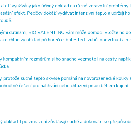
taletí využívány jako účinný obklad na různé zdravotní problémy.
asážní efekt. Pecičky dokáží vydávat intenzivní teplo a udržují ho
roubě.
panými dutinami, BIO VALENTINO vám může pomoci. Vložte ho do
jako chladivý obklad při horečce, bolestech zubů, podvrtnutí a m
íky kompaktním rozměrům si ho snadno vezmete i na cesty, napřík
ůcka.
ly, protože suché teplo skvěle pomáhá na novorozenecké koliky a
pohodlné řešení pro nahřívání nebo chlazení prsou během kojení.
 obklad. I po zmrazení zůstávají suché a dokonale se přizpůsob