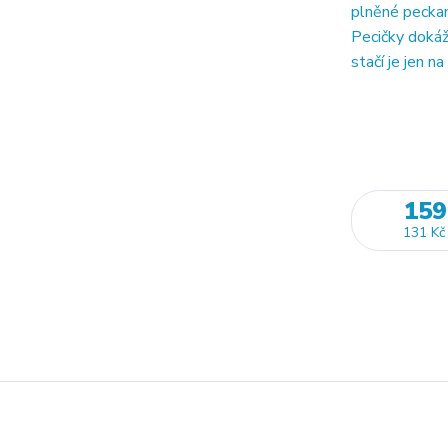
plněné peckami
Pecičky dokáží
stačí je jen na
159
131 Kč