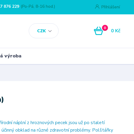
7 876 229
(Po-Pá, 8-16 hod.)
Přihlášení
0
0 Kč
CZK
á výroba
n)
írodní náplní z hroznových pecek jsou už po staletí
o účinný obklad na různé zdravotní problémy. Polštářky