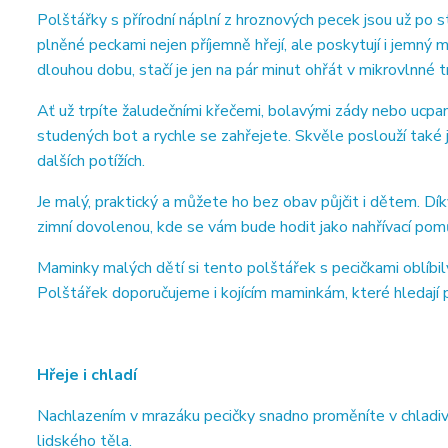
Polštářky s přírodní náplní z hroznových pecek jsou už po s
plněné peckami nejen příjemně hřejí, ale poskytují i jemný m
dlouhou dobu, stačí je jen na pár minut ohřát v mikrovlnné t
Ať už trpíte žaludečními křečemi, bolavými zády nebo uc
studených bot a rychle se zahřejete. Skvěle poslouží také 
dalších potížích.
Je malý, praktický a můžete ho bez obav půjčit i dětem. D
zimní dovolenou, kde se vám bude hodit jako nahřívací pom
Maminky malých dětí si tento polštářek s pecičkami oblíbi
Polštářek doporučujeme i kojícím maminkám, které hledají 
Hřeje i chladí
Nachlazením v mrazáku pecičky snadno proměníte v chladivý
lidského těla.