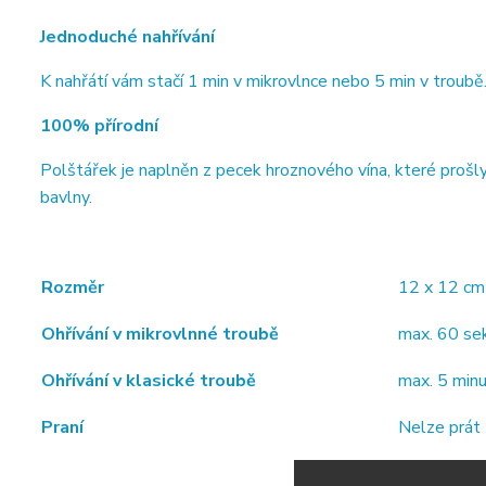
Jednoduché nahřívání
K nahřátí vám stačí 1 min v mikrovlnce nebo 5 min v troubě.
100% přírodní
Polštářek je naplněn z pecek hroznového vína, které prošl
bavlny.
Rozměr
12 x 12 cm
Ohřívání v mikrovlnné troubě
max. 60 s
Ohřívání v klasické troubě
max. 5 min
Praní
Nelze prát