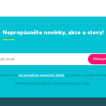
Nepropásněte novinky, akce a slevy!
Přihlási
uhlasím se
zpracováním osobních údajů
za účelem rozesílky newsle
Můžete se kdykoli odhlásit. Zasíláme jednou za 14 dní.