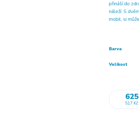
přináší do zd
náleží. S dvěm
mobil, si může
Barva
Velikost
625
517 Kč