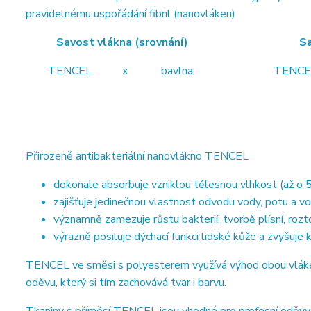
pravidelnému uspořádání fibril (nanovláken)
Savost vlákna (srovnání) Savost vl
TENCEL x bavlna TENCEL x b
Přirozeně antibakteriální nanovlákno TENCEL
dokonale absorbuje vzniklou tělesnou vlhkost (až o 5
zajišťuje jedinečnou vlastnost odvodu vody, potu a vo
významně zamezuje růstu bakterií, tvorbě plísní, roz
výrazně posiluje dýchací funkci lidské kůže a zvyšuje
TENCEL ve směsi s polyesterem využívá výhod obou vláken.
oděvu, který si tím zachovává tvar i barvu.