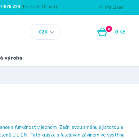
7 876 229
(Po-Pá, 8-16 hod.)
Přihlášení
0
0 Kč
CZK
á výroba
ance a funkčnost v jednom Začni svou směnu s jistotou a
aleně LILIEN. Tato kráska s falešným závinem ve výstřihu