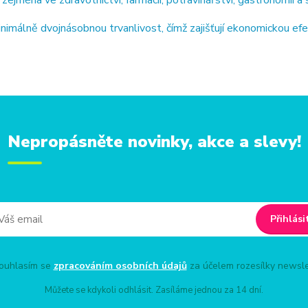
jména ve zdravotnictví, farmacii, potravinářství, gastronomii a 
imálně dvojnásobnou trvanlivost, čímž zajišťují ekonomickou ef
Nepropásněte novinky, akce a slevy!
Přihlási
uhlasím se
zpracováním osobních údajů
za účelem rozesílky newsle
Můžete se kdykoli odhlásit. Zasíláme jednou za 14 dní.