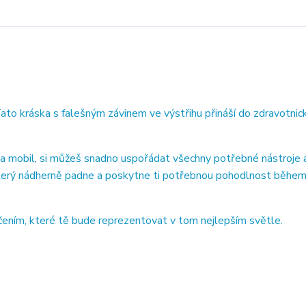
Tato kráska s falešným závinem ve výstřihu přináší do zdravotni
 na mobil, si můžeš snadno uspořádat všechny potřebné nástroje 
 který nádherně padne a poskytne ti potřebnou pohodlnost běhe
čením, které tě bude reprezentovat v tom nejlepším světle.