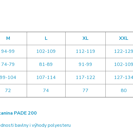
M
L
XL
XXL
94-99
102-109
112-119
122-12
74-79
81-89
91-99
102-10
99-104
107-114
117-122
127-13
72
74
77
80
anina PADE 200
dnosti bavlny i výhody polyesteru