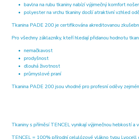
bavlna na rubu tkaniny nabízí výjimečný komfort nošen
polyester na vrchu tkaniny docílí atraktivní vzhled od
Tkanina PADE 200 je certifikována akreditovanou zkušebn
Pro všechny záklazníky, kteří hledají přidanou hodnotu tkani
nemačkavost
prodyšnost
dlouhá životnost
průmyslové praní
Tkanina PADE 200 jsou vhodné pro profesní oděvy zejména ve
Tkaniny s příměsí TENCEL vynikají výjimečnou hebkostí a 
TENCEL = 100% přírodní celulózové vlákno typu Lyocell od