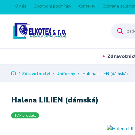
O nás
Obchodní podmínky
Kontakty
Ochrana soukro
Zdravotnic
Zdravotnictví
Uniformy
Halena LILIEN (dámská)
Halena LILIEN (dámská)
TOP produkt