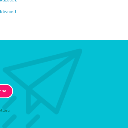
službách.
ektivnost
t se
tteru.