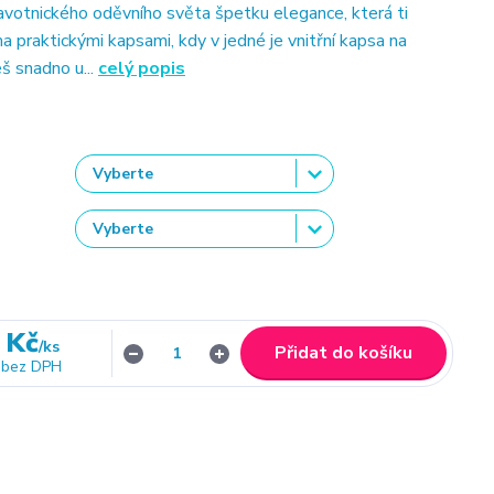
ravotnického oděvního světa špetku elegance, která ti
a praktickými kapsami, kdy v jedné je vnitřní kapsa na
š snadno u...
celý popis
 Kč
/
ks
Přidat do košíku
bez DPH