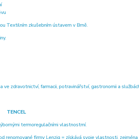
í
ěvu
ou Textilním zkušebním ústavem v Brně.
ny.
 zdravotnictví, farmacii, potravinářství, gastronomii a službách
TENCEL
výbornými termoregulačními vlastnostmí.
 renomované firmy Lenzig = získává svoje vlastnosti, zejména 