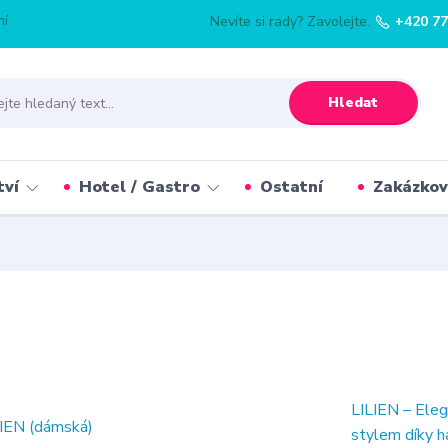
mí
Nevíte si rady? Zavolejte.
+420 77
Hledat
tví
Hotel / Gastro
Ostatní
Zakázkov
LILIEN – Eleg
stylem díky h