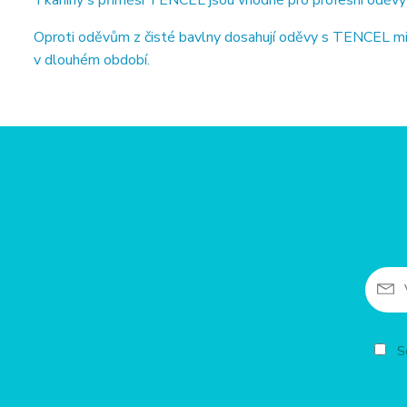
Tkaniny s příměsí TENCEL jsou vhodné pro profesní oděvy ze
Oproti oděvům z čisté bavlny dosahují oděvy s TENCEL min
v dlouhém období.
So