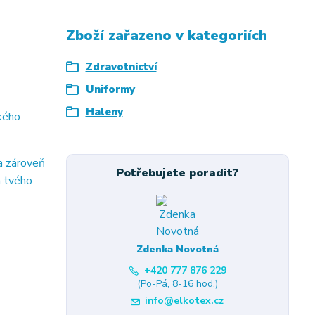
Zboží zařazeno v kategoriích
Zdravotnictví
Uniformy
Haleny
ckého
a zároveň
Potřebujete poradit?
m tvého
Zdenka Novotná
+420 777 876 229
(Po-Pá, 8-16 hod.)
info@elkotex.cz