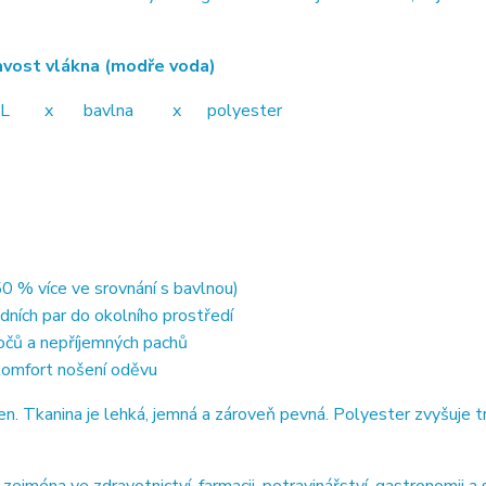
ákna (modře voda)
avlna x polyester
0 % více ve srovnání s bavlnou)
dních par do okolního prostředí
točů a nepříjemných pachů
 komfort nošení oděvu
 Tkanina je lehká, jemná a zároveň pevná. Polyester zvyšuje t