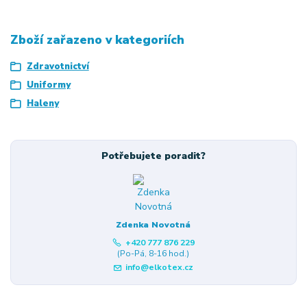
Zboží zařazeno v kategoriích
Zdravotnictví
Uniformy
Haleny
Potřebujete poradit?
Zdenka Novotná
+420 777 876 229
(Po-Pá, 8-16 hod.)
info@elkotex.cz