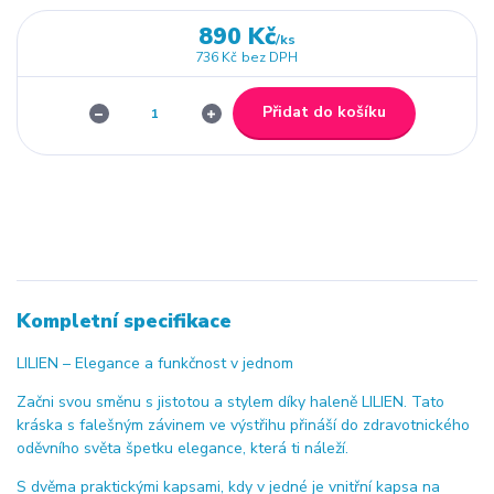
890 Kč
/
ks
736 Kč
bez DPH
Přidat do košíku
Kompletní specifikace
LILIEN – Elegance a funkčnost v jednom
Začni svou směnu s jistotou a stylem díky haleně LILIEN. Tato
kráska s falešným závinem ve výstřihu přináší do zdravotnického
oděvního světa špetku elegance, která ti náleží.
S dvěma praktickými kapsami, kdy v jedné je vnitřní kapsa na