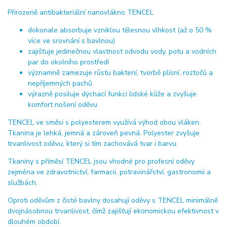
Přirozeně antibakteriální nanovlákno TENCEL
dokonale absorbuje vzniklou tělesnou vlhkost (až o 50 %
více ve srovnání s bavlnou)
zajišťuje jedinečnou vlastnost odvodu vody, potu a vodních
par do okolního prostředí
významně zamezuje růstu bakterií, tvorbě plísní, roztočů a
nepříjemných pachů
výrazně posiluje dýchací funkci lidské kůže a zvyšuje
komfort nošení oděvu
TENCEL ve směsi s polyesterem využívá výhod obou vláken.
Tkanina je lehká, jemná a zároveň pevná. Polyester zvyšuje
trvanlivost oděvu, který si tím zachovává tvar i barvu.
Tkaniny s příměsí TENCEL jsou vhodné pro profesní oděvy
zejména ve zdravotnictví, farmacii, potravinářství, gastronomii a
službách.
Oproti oděvům z čisté bavlny dosahují oděvy s TENCEL minimálně
dvojnásobnou trvanlivost, čímž zajišťují ekonomickou efektivnost v
dlouhém období.