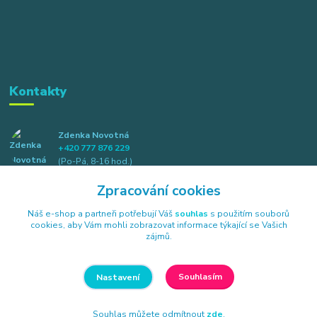
Kontakty
Zdenka Novotná
+420 777 876 229
(Po-Pá, 8-16 hod.)
Zpracování cookies
info@elkotex.cz
Náš e-shop a partneři potřebují Váš
souhlas
s použitím souborů
cookies, aby Vám mohli zobrazovat informace týkající se Vašich
zájmů.
Souhlasím
Nastavení
Všechna práva vyhrazena Elkotex s.r.o., Náměstí B. Havlasy 85, 384 26
Strunkovice nad Blanicí
Souhlas můžete odmítnout
zde
.