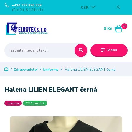
+420 777 876 229
CZK
(Po-Pá, 8-16 hod.)
0
0 Kč
Menu
Zdravotnictví
Uniformy
Halena LILIEN ELEGANT černá
Halena LILIEN ELEGANT černá
Novinka
TOP produkt