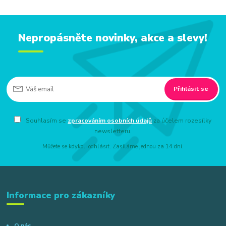
Nepropásněte novinky, akce a slevy!
Přihlásit se
Souhlasím se
zpracováním osobních údajů
za účelem rozesílky
newsletteru.
Můžete se kdykoli odhlásit. Zasíláme jednou za 14 dní.
Informace pro zákazníky
O nás