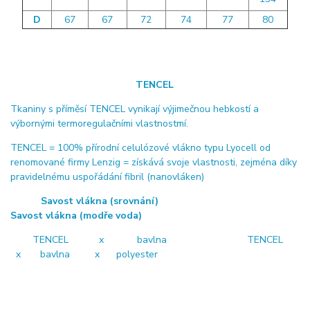
D
67
67
72
74
77
80
TENCEL
Tkaniny s příměsí TENCEL vynikají výjimečnou hebkostí a
výbornými termoregulačními vlastnostmí.
TENCEL = 100% přírodní celulózové vlákno typu Lyocell od
renomované firmy Lenzig = získává svoje vlastnosti, zejména díky
pravidelnému uspořádání fibril (nanovláken)
Savost vlákna (srovnání)
Savost vlákna (modře voda)
TENCEL x bavlna TENCEL
x bavlna x polyester