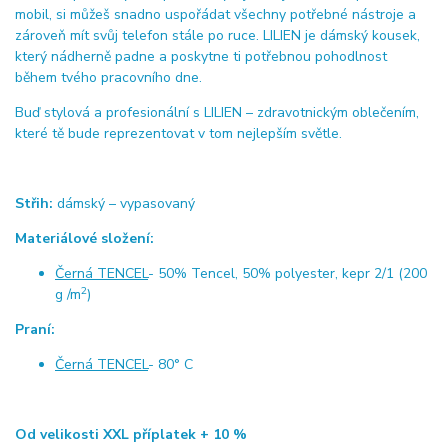
mobil, si můžeš snadno uspořádat všechny potřebné nástroje a
zároveň mít svůj telefon stále po ruce. LILIEN je dámský kousek,
který nádherně padne a poskytne ti potřebnou pohodlnost
během tvého pracovního dne.
Buď stylová a profesionální s LILIEN – zdravotnickým oblečením,
které tě bude reprezentovat v tom nejlepším světle.
Střih:
dámský – vypasovaný
Materiálové složení:
Černá TENCEL
- 50% Tencel, 50% polyester, kepr 2/1 (200
2
g /m
)
Praní:
Černá TENCEL
- 80° C
Od velikosti XXL příplatek + 10 %