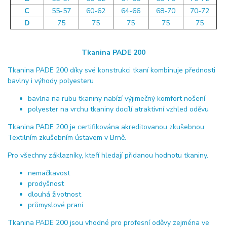
C
55-57
60-62
64-66
68-70
70-72
D
75
75
75
75
75
Tkanina PADE 200
Tkanina PADE 200 díky své konstrukci tkaní kombinuje přednosti
bavlny i výhody polyesteru
bavlna na rubu tkaniny nabízí výjimečný komfort nošení
polyester na vrchu tkaniny docílí atraktivní vzhled oděvu
Tkanina PADE 200 je certifikována akreditovanou zkušebnou
Textilním zkušebním ústavem v Brně.
Pro všechny záklazníky, kteří hledají přidanou hodnotu tkaniny.
nemačkavost
prodyšnost
dlouhá životnost
průmyslové praní
Tkanina PADE 200 jsou vhodné pro profesní oděvy zejména ve