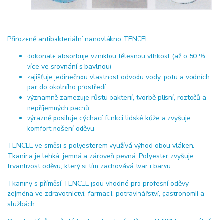
Přirozeně antibakteriální nanovlákno TENCEL
dokonale absorbuje vzniklou tělesnou vlhkost (až o 50 %
více ve srovnání s bavlnou)
zajišťuje jedinečnou vlastnost odvodu vody, potu a vodních
par do okolního prostředí
významně zamezuje růstu bakterií, tvorbě plísní, roztočů a
nepříjemných pachů
výrazně posiluje dýchací funkci lidské kůže a zvyšuje
komfort nošení oděvu
TENCEL ve směsi s polyesterem využívá výhod obou vláken.
Tkanina je lehká, jemná a zároveň pevná. Polyester zvyšuje
trvanlivost oděvu, který si tím zachovává tvar i barvu.
Tkaniny s příměsí TENCEL jsou vhodné pro profesní oděvy
zejména ve zdravotnictví, farmacii, potravinářství, gastronomii a
službách.