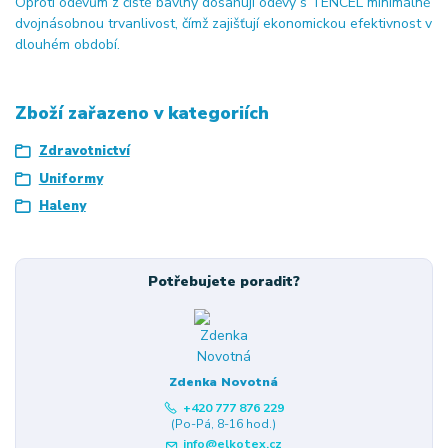
Oproti oděvům z čisté bavlny dosahují oděvy s TENCEL minimálně
dvojnásobnou trvanlivost, čímž zajišťují ekonomickou efektivnost v
dlouhém období.
Zboží zařazeno v kategoriích
Zdravotnictví
Uniformy
Haleny
Potřebujete poradit?
Zdenka Novotná
+420 777 876 229
(Po-Pá, 8-16 hod.)
info@elkotex.cz