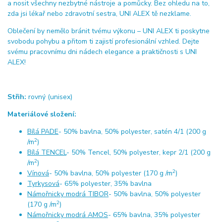
a nosit všechny nezbytné nástroje a pomůcky. Bez ohledu na to,
zda jsi lékař nebo zdravotní sestra, UNI ALEX tě nezklame.
Oblečení by nemělo bránit tvému výkonu – UNI ALEX ti poskytne
svobodu pohybu a přitom ti zajistí profesionální vzhled. Dejte
svému pracovnímu dni nádech elegance a praktičnosti s UNI
ALEX!
Střih:
rovný (unisex)
Materiálové složení:
Bílá PADE
- 50% bavlna, 50% polyester, satén 4/1 (200 g
2
/m
)
Bílá TENCEL
- 50% Tencel, 50% polyester, kepr 2/1 (200 g
2
/m
)
2
Vínová
- 50% bavlna, 50% polyester (170 g /m
)
Tyrkysová
- 65% polyester, 35% bavlna
Námořnicky modrá TIBOR
- 50% bavlna, 50% polyester
2
(170 g /m
)
Námořnicky modrá AMOS
- 65% bavlna, 35% polyester