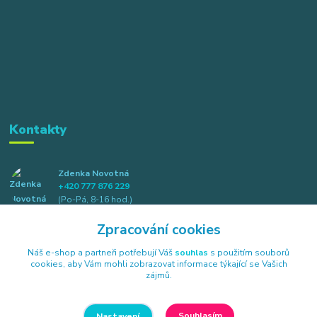
Kontakty
Zdenka Novotná
+420 777 876 229
(Po-Pá, 8-16 hod.)
Zpracování cookies
info@elkotex.cz
Náš e-shop a partneři potřebují Váš
souhlas
s použitím souborů
cookies, aby Vám mohli zobrazovat informace týkající se Vašich
zájmů.
Souhlasím
Nastavení