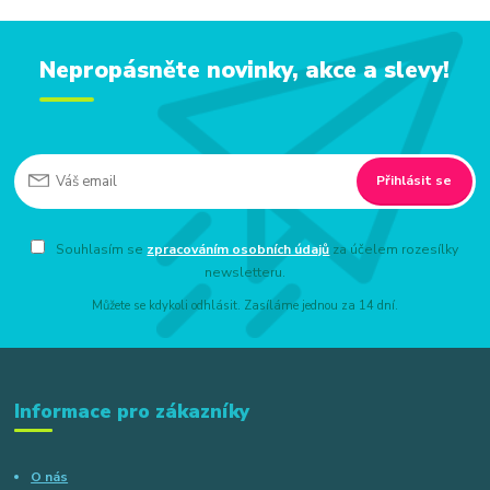
Nepropásněte novinky, akce a slevy!
Přihlásit se
Souhlasím se
zpracováním osobních údajů
za účelem rozesílky
newsletteru.
Můžete se kdykoli odhlásit. Zasíláme jednou za 14 dní.
Informace pro zákazníky
O nás