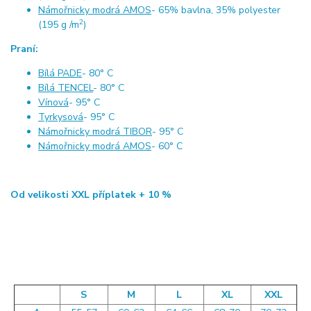
Námořnicky modrá AMOS
- 65% bavlna, 35% polyester
2
(195 g /m
)
Praní:
Bílá PADE
- 80° C
Bílá TENCEL
- 80° C
Vínová
- 95° C
Tyrkysová
- 95° C
Námořnicky modrá TIBOR
- 95° C
Námořnicky modrá AMOS
- 60° C
Od velikosti XXL příplatek + 10 %
S
M
L
XL
XXL