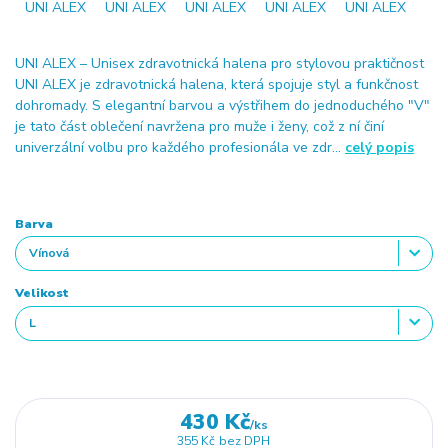
UNI ALEX – Unisex zdravotnická halena pro stylovou praktičnost
UNI ALEX je zdravotnická halena, která spojuje styl a funkčnost
dohromady. S elegantní barvou a výstřihem do jednoduchého "V"
je tato část oblečení navržena pro muže i ženy, což z ní činí
univerzální volbu pro každého profesionála ve zdr...
celý popis
Barva
Velikost
430 Kč
/
ks
355 Kč
bez DPH