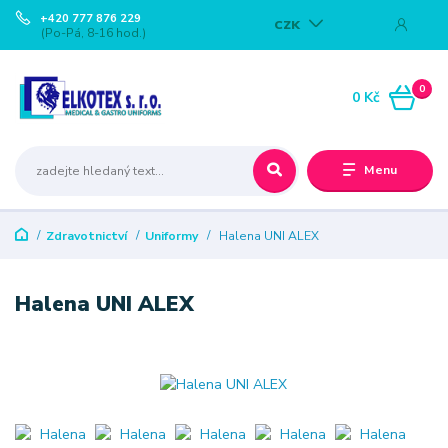
+420 777 876 229
CZK
(Po-Pá, 8-16 hod.)
0
0 Kč
Menu
Zdravotnictví
Uniformy
Halena UNI ALEX
Halena UNI ALEX