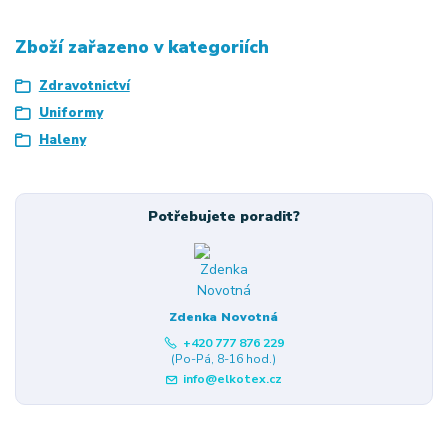
Zboží zařazeno v kategoriích
Zdravotnictví
Uniformy
Haleny
Potřebujete poradit?
Zdenka Novotná
+420 777 876 229
(Po-Pá, 8-16 hod.)
info@elkotex.cz