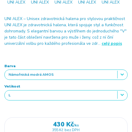
UNI ALEX – Unisex zdravotnická halena pro stylovou praktičnost
UNI ALEX je zdravotnická halena, která spojuje styl a funkčnost
dohromady. S elegantní barvou a výstřihem do jednoduchého "V"
je tato část oblečení navržena pro muže i ženy, což z ní činí
univerzální volbu pro každého profesionála ve zdr...
celý popis
Barva
Velikost
430 Kč
/
ks
355 Kč
bez DPH