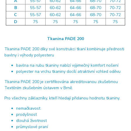
A
55-57
60-62
64-66
68-70
70-72
B
55-57
60-62
64-66
68-70
70-72
C
55-57
60-62
64-66
68-70
70-72
D
75
75
75
75
75
Tkanina PADE 200
Tkanina PADE 200 díky své konstrukci tkaní kombinuje přednosti
bavlny i výhody polyesteru
bavlna na rubu tkaniny nabízí výjimečný komfort nošení
polyester na vrchu tkaniny docílí atraktivní vzhled oděvu
Tkanina PADE 200 je certifikována akreditovanou zkušebnou
Textilním zkušebním ústavem v Brně.
Pro všechny záklazníky, kteří hledají přidanou hodnotu tkaniny.
nemačkavost
prodyšnost
dlouhá životnost
průmyslové praní