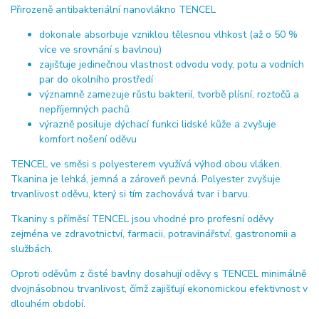
Přirozeně antibakteriální nanovlákno TENCEL
dokonale absorbuje vzniklou tělesnou vlhkost (až o 50 %
více ve srovnání s bavlnou)
zajišťuje jedinečnou vlastnost odvodu vody, potu a vodních
par do okolního prostředí
významně zamezuje růstu bakterií, tvorbě plísní, roztočů a
nepříjemných pachů
výrazně posiluje dýchací funkci lidské kůže a zvyšuje
komfort nošení oděvu
TENCEL ve směsi s polyesterem využívá výhod obou vláken.
Tkanina je lehká, jemná a zároveň pevná. Polyester zvyšuje
trvanlivost oděvu, který si tím zachovává tvar i barvu.
Tkaniny s příměsí TENCEL jsou vhodné pro profesní oděvy
zejména ve zdravotnictví, farmacii, potravinářství, gastronomii a
službách.
Oproti oděvům z čisté bavlny dosahují oděvy s TENCEL minimálně
dvojnásobnou trvanlivost, čímž zajišťují ekonomickou efektivnost v
dlouhém období.