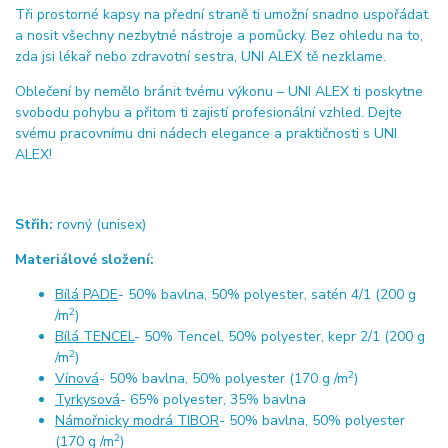
Tři prostorné kapsy na přední straně ti umožní snadno uspořádat
a nosit všechny nezbytné nástroje a pomůcky. Bez ohledu na to,
zda jsi lékař nebo zdravotní sestra, UNI ALEX tě nezklame.
Oblečení by nemělo bránit tvému výkonu – UNI ALEX ti poskytne
svobodu pohybu a přitom ti zajistí profesionální vzhled. Dejte
svému pracovnímu dni nádech elegance a praktičnosti s UNI
ALEX!
Střih:
rovný (unisex)
Materiálové složení:
Bílá PADE
- 50% bavlna, 50% polyester, satén 4/1 (200 g
2
/m
)
Bílá TENCEL
- 50% Tencel, 50% polyester, kepr 2/1 (200 g
2
/m
)
2
Vínová
- 50% bavlna, 50% polyester (170 g /m
)
Tyrkysová
- 65% polyester, 35% bavlna
Námořnicky modrá TIBOR
- 50% bavlna, 50% polyester
2
(170 g /m
)