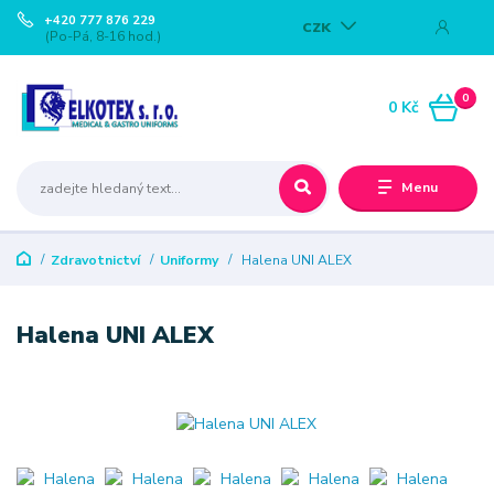
+420 777 876 229
CZK
(Po-Pá, 8-16 hod.)
0
0 Kč
Menu
Zdravotnictví
Uniformy
Halena UNI ALEX
Halena UNI ALEX