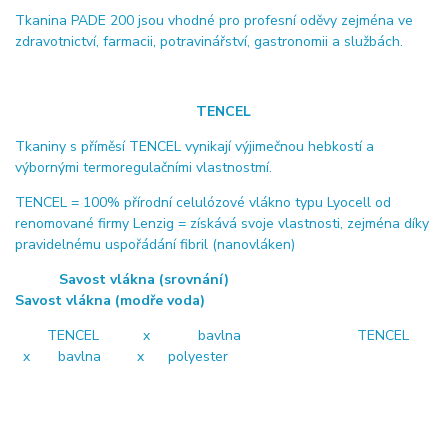
Tkanina PADE 200 jsou vhodné pro profesní oděvy zejména ve
zdravotnictví, farmacii, potravinářství, gastronomii a službách.
TENCEL
Tkaniny s příměsí TENCEL vynikají výjimečnou hebkostí a
výbornými termoregulačními vlastnostmí.
TENCEL = 100% přírodní celulózové vlákno typu Lyocell od
renomované firmy Lenzig = získává svoje vlastnosti, zejména díky
pravidelnému uspořádání fibril (nanovláken)
Savost vlákna (srovnání)
Savost vlákna (modře voda)
TENCEL x bavlna TENCEL
x bavlna x polyester