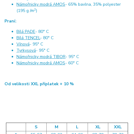
Námořnicky modrá AMOS
- 65% bavlna, 35% polyester
2
(195 g /m
)
Praní:
Bílá PADE
- 80° C
Bílá TENCEL
- 80° C
Vínová
- 95° C
Tyrkysová
- 95° C
Námořnicky modrá TIBOR
- 95° C
Námořnicky modrá AMOS
- 60° C
Od velikosti XXL příplatek + 10 %
S
M
L
XL
XXL