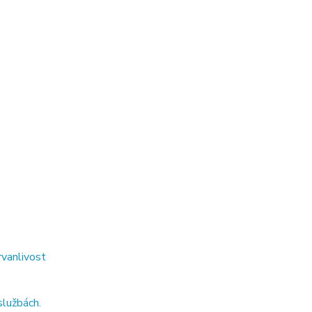
rvanlivost
službách.