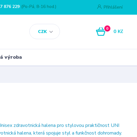
7 876 229
(Po-Pá, 8-16 hod.)
Přihlášení
0
0 Kč
CZK
á výroba
isex zdravotnická halena pro stylovou praktičnost UNI
otnická halena, která spojuje styl a funkčnost dohromady.