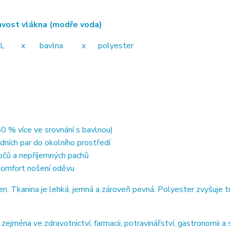
ákna (modře voda)
avlna x polyester
0 % více ve srovnání s bavlnou)
dních par do okolního prostředí
točů a nepříjemných pachů
 komfort nošení oděvu
 Tkanina je lehká, jemná a zároveň pevná. Polyester zvyšuje t
jména ve zdravotnictví, farmacii, potravinářství, gastronomii a 