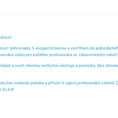
ičnost
kčnost dohromady. S elegantní barvou a výstřihem do jednoduchéh
univerzální volbu pro každého profesionála ve zdravotnickém odvětv
ořádat a nosit všechny nezbytné nástroje a pomůcky. Bez ohledu
.
ytne svobodu pohybu a přitom ti zajistí profesionální vzhled. 
NI ALEX!