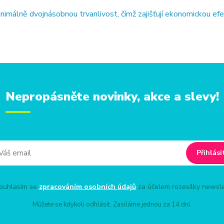
imálně dvojnásobnou trvanlivost, čímž zajišťují ekonomickou ef
Nepropásněte novinky, akce a slevy!
Přihlási
uhlasím se
zpracováním osobních údajů
za účelem rozesílky newsle
Můžete se kdykoli odhlásit. Zasíláme jednou za 14 dní.