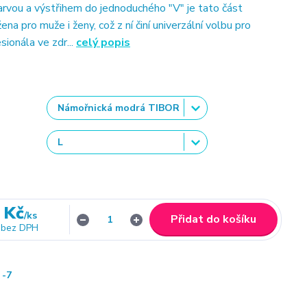
arvou a výstřihem do jednoduchého "V" je tato část
ena pro muže i ženy, což z ní činí univerzální volbu pro
sionála ve zdr...
celý popis
 Kč
/
ks
Přidat do košíku
bez DPH
-7