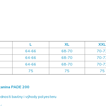
L
XL
XXL
64-66
68-70
70-7
64-66
68-70
70-7
64-66
68-70
70-7
75
75
75
anina PADE 200
dnosti bavlny i výhody polyesteru