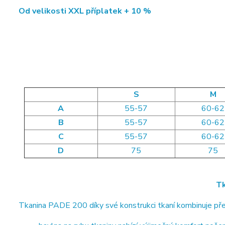
Od velikosti XXL příplatek + 10 %
S
M
A
55-57
60-62
B
55-57
60-62
C
55-57
60-62
D
75
75
Tk
Tkanina PADE 200 díky své konstrukci tkaní kombinuje pře