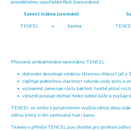
pravidelnému uspořádání fibril (nanovláken)
Savost vlákna (srovnání) Savost vl
TENCEL x bavlna TENCEL x b
Přirozeně antibakteriální nanovlákno TENCEL
dokonale absorbuje vzniklou tělesnou vlhkost (až o 5
zajišťuje jedinečnou vlastnost odvodu vody, potu a vo
významně zamezuje růstu bakterií, tvorbě plísní, roz
výrazně posiluje dýchací funkci lidské kůže a zvyšuje
TENCEL ve směsi s polyesterem využívá výhod obou vláken.
oděvu, který si tím zachovává tvar i barvu.
Tkaniny s příměsí TENCEL jsou vhodné pro profesní oděvy ze