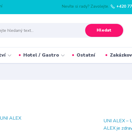
mí
Nevíte si rady? Zavolejte.
+420 77
Hledat
tví
Hotel / Gastro
Ostatní
Zakázkov
UNI ALEX – Un
ALEX je zdrav