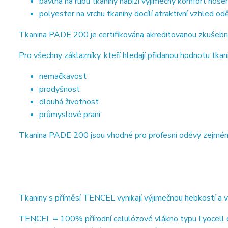
bavlna na rubu tkaniny nabízí výjimečný komfort nošen
polyester na vrchu tkaniny docílí atraktivní vzhled od
Tkanina PADE 200 je certifikována akreditovanou zkušebn
Pro všechny záklazníky, kteří hledají přidanou hodnotu tkani
nemačkavost
prodyšnost
dlouhá životnost
průmyslové praní
Tkanina PADE 200 jsou vhodné pro profesní oděvy zejména ve
Tkaniny s příměsí TENCEL vynikají výjimečnou hebkostí a 
TENCEL = 100% přírodní celulózové vlákno typu Lyocell od