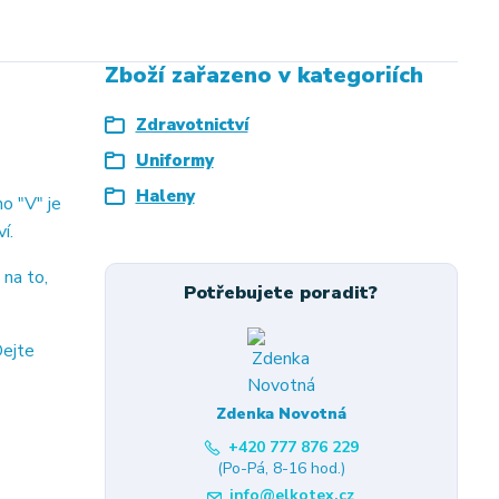
Zboží zařazeno v kategoriích
Zdravotnictví
Uniformy
Haleny
o "V" je
í.
 na to,
Potřebujete poradit?
Dejte
Zdenka Novotná
+420 777 876 229
(Po-Pá, 8-16 hod.)
info@elkotex.cz