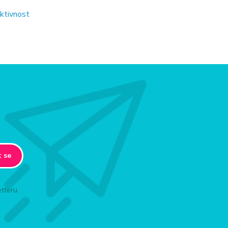
ektivnost
t se
tteru.