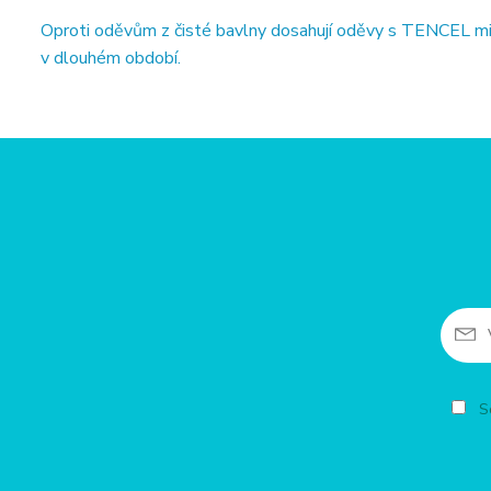
Oproti oděvům z čisté bavlny dosahují oděvy s TENCEL min
v dlouhém období.
So