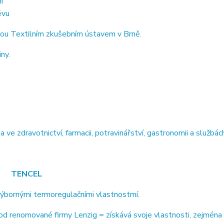
í
ěvu
ou Textilním zkušebním ústavem v Brně.
ny.
 zdravotnictví, farmacii, potravinářství, gastronomii a službách
TENCEL
výbornými termoregulačními vlastnostmí.
 renomované firmy Lenzig = získává svoje vlastnosti, zejména 