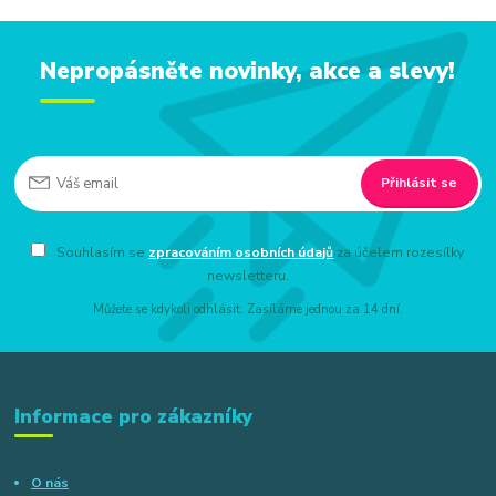
Nepropásněte novinky, akce a slevy!
Přihlásit se
Souhlasím se
zpracováním osobních údajů
za účelem rozesílky
newsletteru.
Můžete se kdykoli odhlásit. Zasíláme jednou za 14 dní.
Informace pro zákazníky
O nás