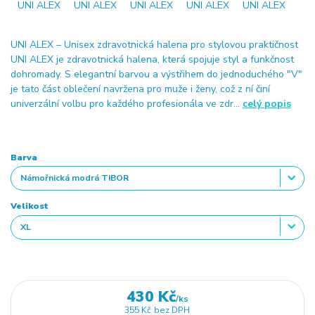
UNI ALEX – Unisex zdravotnická halena pro stylovou praktičnost
UNI ALEX je zdravotnická halena, která spojuje styl a funkčnost
dohromady. S elegantní barvou a výstřihem do jednoduchého "V"
je tato část oblečení navržena pro muže i ženy, což z ní činí
univerzální volbu pro každého profesionála ve zdr...
celý popis
Barva
Velikost
430 Kč
/
ks
355 Kč
bez DPH