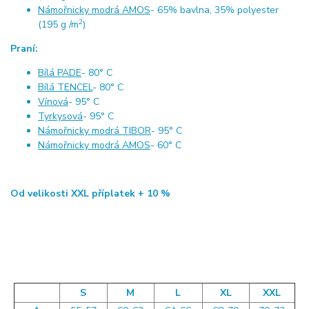
Námořnicky modrá AMOS
- 65% bavlna, 35% polyester
2
(195 g /m
)
Praní:
Bílá PADE
- 80° C
Bílá TENCEL
- 80° C
Vínová
- 95° C
Tyrkysová
- 95° C
Námořnicky modrá TIBOR
- 95° C
Námořnicky modrá AMOS
- 60° C
Od velikosti XXL příplatek + 10 %
S
M
L
XL
XXL