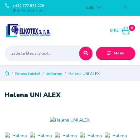
+420 777 876 229
CZK
(Po-Pá, 8-16 hod.)
0
0 Kč
Menu
Zdravotnictví
Uniformy
Halena UNI ALEX
Halena UNI ALEX