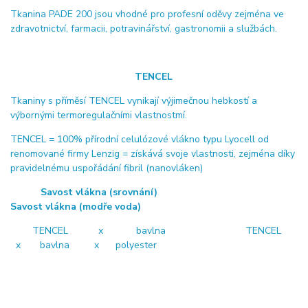
Tkanina PADE 200 jsou vhodné pro profesní oděvy zejména ve
zdravotnictví, farmacii, potravinářství, gastronomii a službách.
TENCEL
Tkaniny s příměsí TENCEL vynikají výjimečnou hebkostí a
výbornými termoregulačními vlastnostmí.
TENCEL = 100% přírodní celulózové vlákno typu Lyocell od
renomované firmy Lenzig = získává svoje vlastnosti, zejména díky
pravidelnému uspořádání fibril (nanovláken)
Savost vlákna (srovnání)
Savost vlákna (modře voda)
TENCEL x bavlna TENCEL
x bavlna x polyester