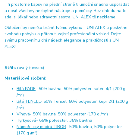
Tři prostorné kapsy na přední straně ti umožní snadno uspořádat
a nosit všechny nezbytné nástroje a pomůcky. Bez ohledu na to,
zda jsi lékař nebo zdravotní sestra, UNI ALEX tě nezklame.
Oblečení by nemělo bránit tvému výkonu – UNI ALEX ti poskytne
svobodu pohybu a přitom ti zajistí profesionální vzhled. Dejte
svému pracovnímu dni nádech elegance a praktičnosti s UNI
ALEX!
Střih:
rovný (unisex)
Materiálové složení:
Bílá PADE
- 50% bavlna, 50% polyester, satén 4/1 (200 g
2
/m
)
Bílá TENCEL
- 50% Tencel, 50% polyester, kepr 2/1 (200 g
2
/m
)
2
Vínová
- 50% bavlna, 50% polyester (170 g /m
)
Tyrkysová
- 65% polyester, 35% bavlna
Námořnicky modrá TIBOR
- 50% bavlna, 50% polyester
2
(170 g /m
)