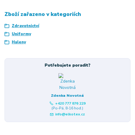
Zboží zařazeno v kategoriích
Zdravotnictví
Uniformy
Haleny
Potřebujete poradit?
Zdenka Novotná
+420 777 876 229
(Po-Pá, 8-16 hod.)
info@elkotex.cz