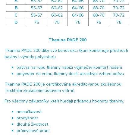
A
55-57
60-62
64-66
68-70
70-72
B
55-57
60-62
64-66
68-70
70-72
C
55-57
60-62
64-66
68-70
70-72
D
75
75
75
75
75
Tkanina PADE 200
Tkanina PADE 200 díky své konstrukci tkaní kombinuje přednosti
bavlny i výhody polyesteru
bavlna na rubu tkaniny nabízí výjimečný komfort nošení
polyester na vrchu tkaniny docílí atraktivní vzhled oděvu
Tkanina PADE 200 je certifikována akreditovanou zkušebnou
Textilním zkušebním ústavem v Brně.
Pro všechny záklazníky, kteří hledají přidanou hodnotu tkaniny.
nemačkavost
prodyšnost
dlouhá životnost
průmyslové praní