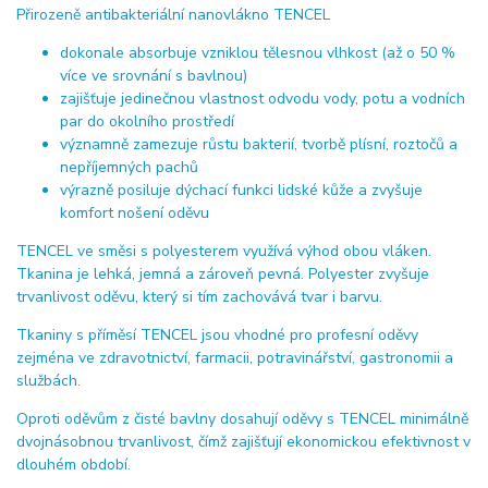
Přirozeně antibakteriální nanovlákno TENCEL
dokonale absorbuje vzniklou tělesnou vlhkost (až o 50 %
více ve srovnání s bavlnou)
zajišťuje jedinečnou vlastnost odvodu vody, potu a vodních
par do okolního prostředí
významně zamezuje růstu bakterií, tvorbě plísní, roztočů a
nepříjemných pachů
výrazně posiluje dýchací funkci lidské kůže a zvyšuje
komfort nošení oděvu
TENCEL ve směsi s polyesterem využívá výhod obou vláken.
Tkanina je lehká, jemná a zároveň pevná. Polyester zvyšuje
trvanlivost oděvu, který si tím zachovává tvar i barvu.
Tkaniny s příměsí TENCEL jsou vhodné pro profesní oděvy
zejména ve zdravotnictví, farmacii, potravinářství, gastronomii a
službách.
Oproti oděvům z čisté bavlny dosahují oděvy s TENCEL minimálně
dvojnásobnou trvanlivost, čímž zajišťují ekonomickou efektivnost v
dlouhém období.