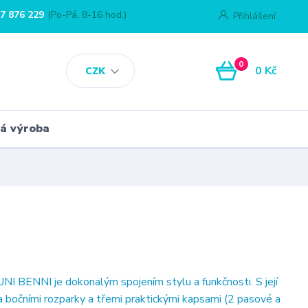
7 876 229
(Po-Pá, 8-16 hod.)
Přihlášení
0
0 Kč
CZK
á výroba
NI BENNI je dokonalým spojením stylu a funkčnosti. S její
 bočními rozparky a třemi praktickými kapsami (2 pasové a