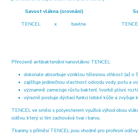
Savost vlákna (srovnání) Savost vl
TENCEL x bavlna TENCEL x b
Přirozeně antibakteriální nanovlákno TENCEL
dokonale absorbuje vzniklou tělesnou vlhkost (až o 5
zajišťuje jedinečnou vlastnost odvodu vody, potu a vo
významně zamezuje růstu bakterií, tvorbě plísní, roz
výrazně posiluje dýchací funkci lidské kůže a zvyšuje
TENCEL ve směsi s polyesterem využívá výhod obou vláken.
oděvu, který si tím zachovává tvar i barvu.
Tkaniny s příměsí TENCEL jsou vhodné pro profesní oděvy ze