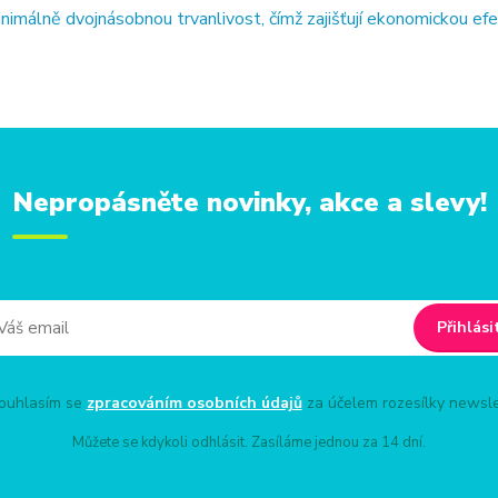
imálně dvojnásobnou trvanlivost, čímž zajišťují ekonomickou ef
Nepropásněte novinky, akce a slevy!
Přihlási
uhlasím se
zpracováním osobních údajů
za účelem rozesílky newsle
Můžete se kdykoli odhlásit. Zasíláme jednou za 14 dní.