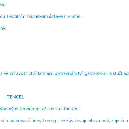
ěvu
ou Textilním zkušebním ústavem v Brně.
ny.
 zdravotnictví, farmacii, potravinářství, gastronomii a službách
TENCEL
výbornými termoregulačními vlastnostmí.
 renomované firmy Lenzig = získává svoje vlastnosti, zejména 