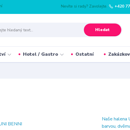
mí
Nevíte si rady? Zavolejte.
+420 77
Hledat
tví
Hotel / Gastro
Ostatní
Zakázkov
Naše halena U
barvou, dvěma