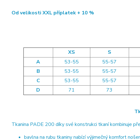
Od velikosti XXL příplatek + 10 %
XS
S
A
53-55
55-57
B
53-55
55-57
C
53-55
55-57
D
71
73
Tk
Tkanina PADE 200 díky své konstrukci tkaní kombinuje pře
bavlna na rubu tkaniny nabízí výjimečný komfort nošen