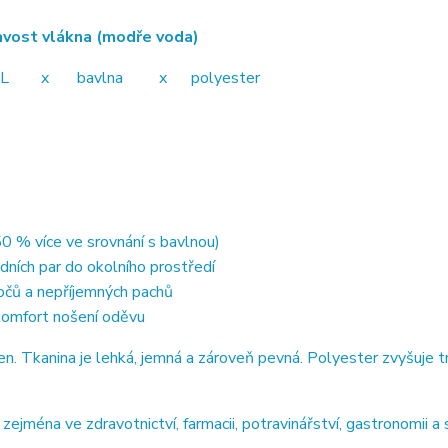
ákna (modře voda)
avlna x polyester
0 % více ve srovnání s bavlnou)
dních par do okolního prostředí
točů a nepříjemných pachů
 komfort nošení oděvu
 Tkanina je lehká, jemná a zároveň pevná. Polyester zvyšuje t
jména ve zdravotnictví, farmacii, potravinářství, gastronomii a 