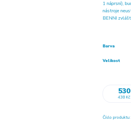
1 náprsní), b
nástroje neus
BENNI zvláštn
Barva
Velikost
530
438 Kč
Číslo produktu: