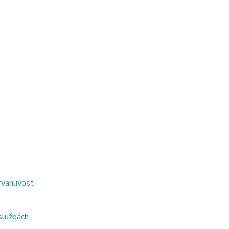
rvanlivost
službách.