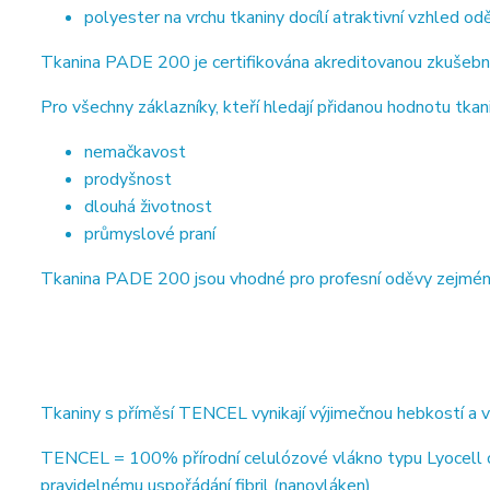
polyester na vrchu tkaniny docílí atraktivní vzhled od
Tkanina PADE 200 je certifikována akreditovanou zkušebn
Pro všechny záklazníky, kteří hledají přidanou hodnotu tkani
nemačkavost
prodyšnost
dlouhá životnost
průmyslové praní
Tkanina PADE 200 jsou vhodné pro profesní oděvy zejména ve
Tkaniny s příměsí TENCEL vynikají výjimečnou hebkostí a 
TENCEL = 100% přírodní celulózové vlákno typu Lyocell od
pravidelnému uspořádání fibril (nanovláken)