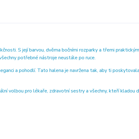
nosti. S její barvou, dvěma bočními rozparky a třemi praktický
 všechny potřebné nástroje neustále po ruce.
ganci a pohodlí. Tato halena je navržena tak, aby ti poskytoval
ní volbou pro lékaře, zdravotní sestry a všechny, kteří kladou 