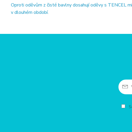
Oproti oděvům z čisté bavlny dosahují oděvy s TENCEL min
v dlouhém období.
So