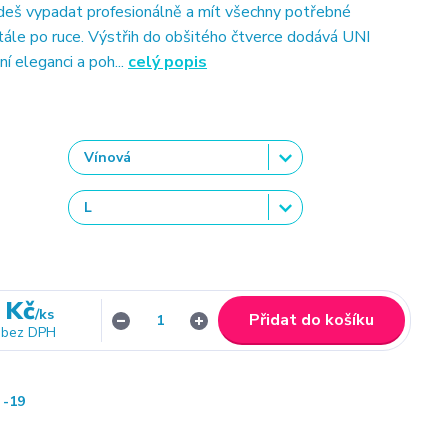
udeš vypadat profesionálně a mít všechny potřebné
tále po ruce. Výstřih do obšitého čtverce dodává UNI
í eleganci a poh...
celý popis
 Kč
/
ks
Přidat do košíku
bez DPH
-19