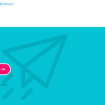
ektivnost
t se
tteru.