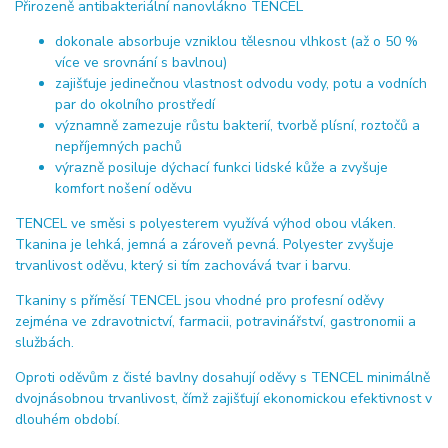
Přirozeně antibakteriální nanovlákno TENCEL
dokonale absorbuje vzniklou tělesnou vlhkost (až o 50 %
více ve srovnání s bavlnou)
zajišťuje jedinečnou vlastnost odvodu vody, potu a vodních
par do okolního prostředí
významně zamezuje růstu bakterií, tvorbě plísní, roztočů a
nepříjemných pachů
výrazně posiluje dýchací funkci lidské kůže a zvyšuje
komfort nošení oděvu
TENCEL ve směsi s polyesterem využívá výhod obou vláken.
Tkanina je lehká, jemná a zároveň pevná. Polyester zvyšuje
trvanlivost oděvu, který si tím zachovává tvar i barvu.
Tkaniny s příměsí TENCEL jsou vhodné pro profesní oděvy
zejména ve zdravotnictví, farmacii, potravinářství, gastronomii a
službách.
Oproti oděvům z čisté bavlny dosahují oděvy s TENCEL minimálně
dvojnásobnou trvanlivost, čímž zajišťují ekonomickou efektivnost v
dlouhém období.