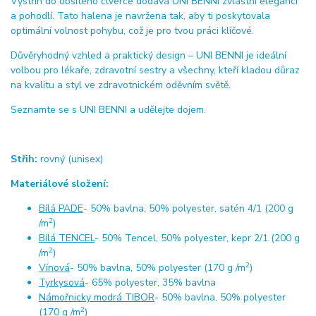
Výstřih do obšitého čtverce dodává UNI BENNI zvláštní eleganci
a pohodlí. Tato halena je navržena tak, aby ti poskytovala
optimální volnost pohybu, což je pro tvou práci klíčové.
Důvěryhodný vzhled a praktický design – UNI BENNI je ideální
volbou pro lékaře, zdravotní sestry a všechny, kteří kladou důraz
na kvalitu a styl ve zdravotnickém oděvním světě.
Seznamte se s UNI BENNI a udělejte dojem.
Střih:
rovný (unisex)
Materiálové složení:
Bílá PADE
- 50% bavlna, 50% polyester, satén 4/1 (200 g
2
/m
)
Bílá TENCEL
- 50% Tencel, 50% polyester, kepr 2/1 (200 g
2
/m
)
2
Vínová
- 50% bavlna, 50% polyester (170 g /m
)
Tyrkysová
- 65% polyester, 35% bavlna
Námořnicky modrá TIBOR
- 50% bavlna, 50% polyester
2
(170 g /m
)