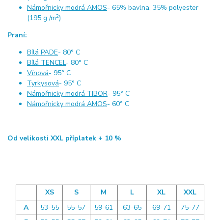
Námořnicky modrá AMOS
- 65% bavlna, 35% polyester
2
(195 g /m
)
Praní:
Bílá PADE
- 80° C
Bílá TENCEL
- 80° C
Vínová
- 95° C
Tyrkysová
- 95° C
Námořnicky modrá TIBOR
- 95° C
Námořnicky modrá AMOS
- 60° C
Od velikosti XXL příplatek + 10 %
XS
S
M
L
XL
XXL
A
53-55
55-57
59-61
63-65
69-71
75-77