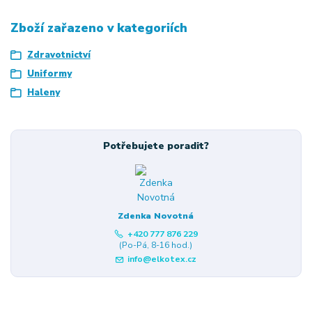
Zboží zařazeno v kategoriích
Zdravotnictví
Uniformy
Haleny
Potřebujete poradit?
Zdenka Novotná
+420 777 876 229
(Po-Pá, 8-16 hod.)
info@elkotex.cz