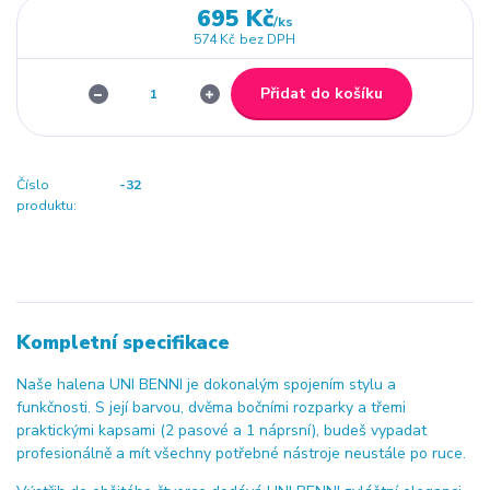
695 Kč
/
ks
574 Kč
bez DPH
Přidat do košíku
Číslo
-32
produktu:
Kompletní specifikace
Naše halena UNI BENNI je dokonalým spojením stylu a
funkčnosti. S její barvou, dvěma bočními rozparky a třemi
praktickými kapsami (2 pasové a 1 náprsní), budeš vypadat
profesionálně a mít všechny potřebné nástroje neustále po ruce.