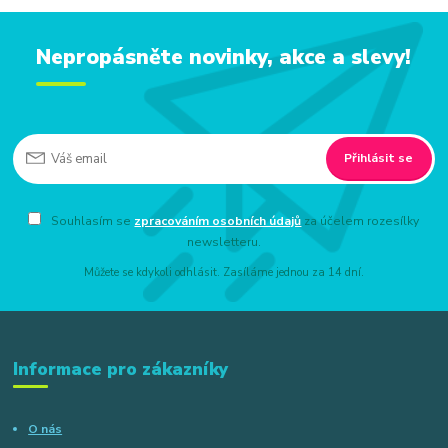
Nepropásněte novinky, akce a slevy!
Přihlásit se
Souhlasím se
zpracováním osobních údajů
za účelem rozesílky
newsletteru.
Můžete se kdykoli odhlásit. Zasíláme jednou za 14 dní.
Informace pro zákazníky
O nás