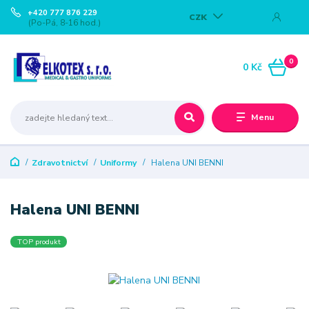
+420 777 876 229
CZK
(Po-Pá, 8-16 hod.)
0
0 Kč
Menu
Zdravotnictví
Uniformy
Halena UNI BENNI
Halena UNI BENNI
TOP produkt