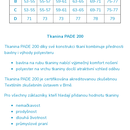
B
53-55
55-57
59-61
63-65
69-71
75-77
C
53-55
55-57
59-61
63-65
69-71
75-77
D
71
73
73
77
78
79
Tkanina PADE 200
Tkanina PADE 200 díky své konstrukci tkaní kombinuje přednosti
bavlny i výhody polyesteru
bavlna na rubu tkaniny nabízí výjimečný komfort nošení
polyester na vrchu tkaniny docílí atraktivní vzhled oděvu
Tkanina PADE 200 je certifikována akreditovanou zkušebnou
Textilním zkušebním ústavem v Brně.
Pro všechny záklazníky, kteří hledají přidanou hodnotu tkaniny.
nemačkavost
prodyšnost
dlouhá životnost
průmyslové praní