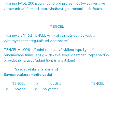
Tkanina PADE 200 jsou vhodné pro profesní oděvy zejména ve
zdravotnictví, farmacii, potravinářství, gastronomii a službách.
TENCEL
Tkaniny s příměsí TENCEL vynikají výjimečnou hebkostí a
výbornými termoregulačními vlastnostmí.
TENCEL = 100% přírodní celulózové vlákno typu Lyocell od
renomované firmy Lenzig = získává svoje vlastnosti, zejména díky
pravidelnému uspořádání fibril (nanovláken)
Savost vlákna (srovnání)
Savost vlákna (modře voda)
TENCEL x bavlna TENCEL
x bavlna x polyester