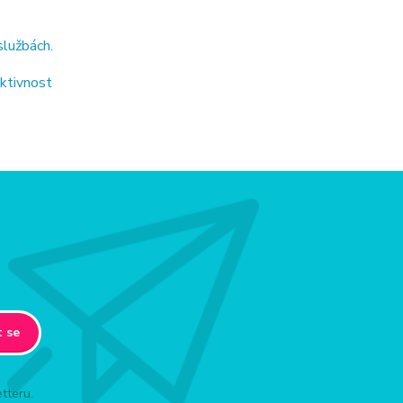
službách.
ektivnost
t se
tteru.