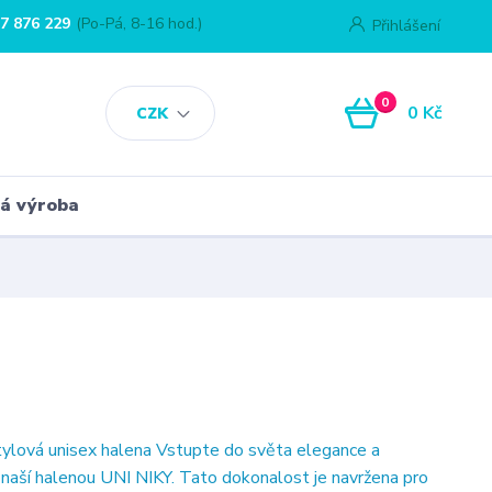
7 876 229
(Po-Pá, 8-16 hod.)
Přihlášení
0
0 Kč
CZK
á výroba
ylová unisex halena Vstupte do světa elegance a
s naší halenou UNI NIKY. Tato dokonalost je navržena pro