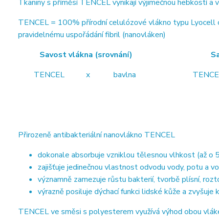
Tkaniny s příměsí TENCEL vynikají výjimečnou hebkostí a 
TENCEL = 100% přírodní celulózové vlákno typu Lyocell od
pravidelnému uspořádání fibril (nanovláken)
Savost vlákna (srovnání) Savost vl
TENCEL x bavlna TENCEL x b
Přirozeně antibakteriální nanovlákno TENCEL
dokonale absorbuje vzniklou tělesnou vlhkost (až o 5
zajišťuje jedinečnou vlastnost odvodu vody, potu a vo
významně zamezuje růstu bakterií, tvorbě plísní, roz
výrazně posiluje dýchací funkci lidské kůže a zvyšuje
TENCEL ve směsi s polyesterem využívá výhod obou vláken.