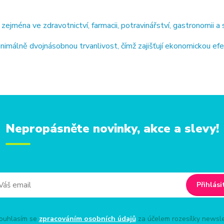
jména ve zdravotnictví, farmacii, potravinářství, gastronomii a 
imálně dvojnásobnou trvanlivost, čímž zajišťují ekonomickou ef
Nepropásněte novinky, akce a slevy!
Přihlási
uhlasím se
zpracováním osobních údajů
za účelem rozesílky newsle