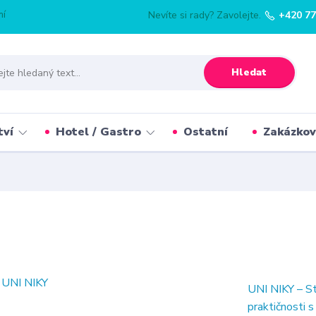
mí
Nevíte si rady? Zavolejte.
+420 77
Hledat
tví
Hotel / Gastro
Ostatní
Zakázkov
UNI NIKY – St
praktičnosti 