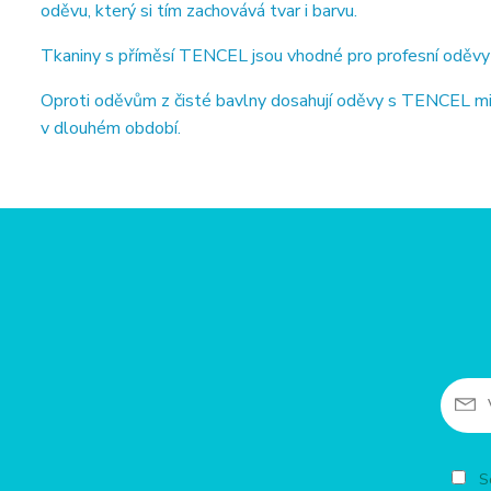
oděvu, který si tím zachovává tvar i barvu.
Tkaniny s příměsí TENCEL jsou vhodné pro profesní oděvy ze
Oproti oděvům z čisté bavlny dosahují oděvy s TENCEL min
v dlouhém období.
So