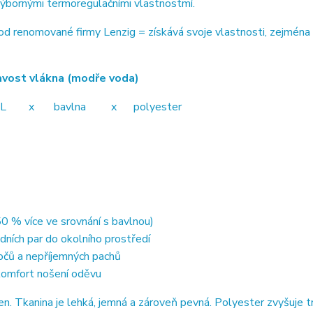
výbornými termoregulačními vlastnostmí.
 renomované firmy Lenzig = získává svoje vlastnosti, zejména 
ákna (modře voda)
avlna x polyester
0 % více ve srovnání s bavlnou)
dních par do okolního prostředí
točů a nepříjemných pachů
 komfort nošení oděvu
 Tkanina je lehká, jemná a zároveň pevná. Polyester zvyšuje t