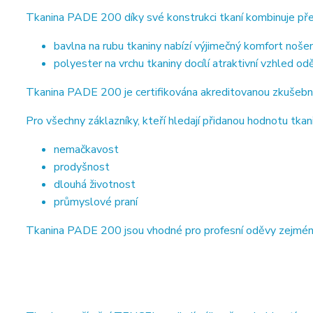
Tkanina PADE 200 díky své konstrukci tkaní kombinuje pře
bavlna na rubu tkaniny nabízí výjimečný komfort nošen
polyester na vrchu tkaniny docílí atraktivní vzhled od
Tkanina PADE 200 je certifikována akreditovanou zkušebn
Pro všechny záklazníky, kteří hledají přidanou hodnotu tkani
nemačkavost
prodyšnost
dlouhá životnost
průmyslové praní
Tkanina PADE 200 jsou vhodné pro profesní oděvy zejména ve