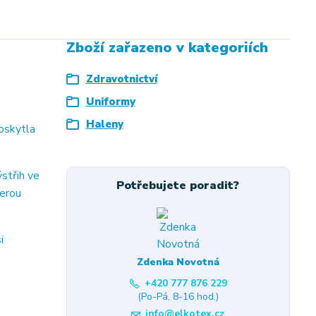
Zboží zařazeno v kategoriích
Zdravotnictví
Uniformy
Haleny
oskytla
střih ve
Potřebujete poradit?
terou
i
Zdenka Novotná
+420 777 876 229
(Po-Pá, 8-16 hod.)
info@elkotex.cz