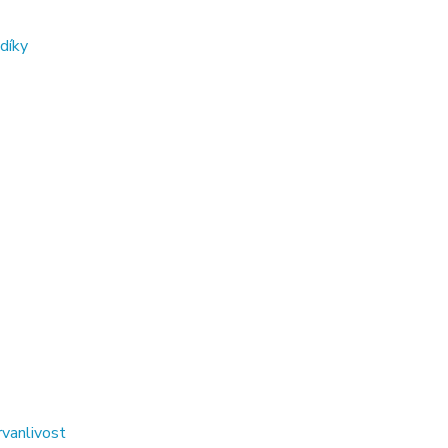
díky
rvanlivost