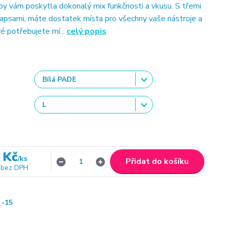
aby vám poskytla dokonalý mix funkčnosti a vkusu. S třemi
apsami, máte dostatek místa pro všechny vaše nástroje a
é potřebujete mí...
celý popis
 Kč
/
ks
Přidat do košíku
bez DPH
-15