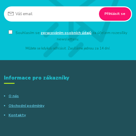
Přihlásit se
Souhlasím se
zpracováním osobních údajů
za účelem rozesílky
newsletteru.
Můžete se kdykoli odhlásit. Zasíláme jednou za 14 dní.
Informace pro zákazníky
O nás
Obchodní podmínky
Kontakty