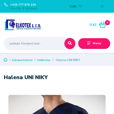
+420 777 876 229
CZK
(Po-Pá, 8-16 hod.)
0
0 Kč
Menu
Zdravotnictví
Uniformy
Halena UNI NIKY
Halena UNI NIKY