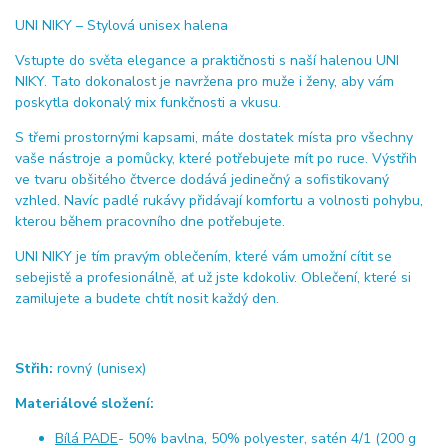
UNI NIKY – Stylová unisex halena
Vstupte do světa elegance a praktičnosti s naší halenou UNI
NIKY. Tato dokonalost je navržena pro muže i ženy, aby vám
poskytla dokonalý mix funkčnosti a vkusu.
S třemi prostornými kapsami, máte dostatek místa pro všechny
vaše nástroje a pomůcky, které potřebujete mít po ruce. Výstřih
ve tvaru obšitého čtverce dodává jedinečný a sofistikovaný
vzhled. Navíc padlé rukávy přidávají komfortu a volnosti pohybu,
kterou během pracovního dne potřebujete.
UNI NIKY je tím pravým oblečením, které vám umožní cítit se
sebejistě a profesionálně, ať už jste kdokoliv. Oblečení, které si
zamilujete a budete chtít nosit každý den.
Střih:
rovný (unisex)
Materiálové složení:
Bílá PADE
- 50% bavlna, 50% polyester, satén 4/1 (200 g