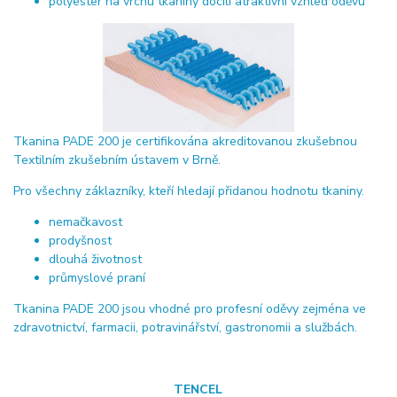
polyester na vrchu tkaniny docílí atraktivní vzhled oděvu
Tkanina PADE 200 je certifikována akreditovanou zkušebnou
Textilním zkušebním ústavem v Brně.
Pro všechny záklazníky, kteří hledají přidanou hodnotu tkaniny.
nemačkavost
prodyšnost
dlouhá životnost
průmyslové praní
Tkanina PADE 200 jsou vhodné pro profesní oděvy zejména ve
zdravotnictví, farmacii, potravinářství, gastronomii a službách.
TENCEL