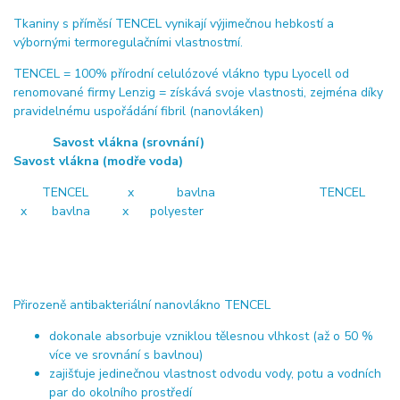
Tkaniny s příměsí TENCEL vynikají výjimečnou hebkostí a
výbornými termoregulačními vlastnostmí.
TENCEL = 100% přírodní celulózové vlákno typu Lyocell od
renomované firmy Lenzig = získává svoje vlastnosti, zejména díky
pravidelnému uspořádání fibril (nanovláken)
Savost vlákna (srovnání)
Savost vlákna (modře voda)
TENCEL x bavlna TENCEL
x bavlna x polyester
Přirozeně antibakteriální nanovlákno TENCEL
dokonale absorbuje vzniklou tělesnou vlhkost (až o 50 %
více ve srovnání s bavlnou)
zajišťuje jedinečnou vlastnost odvodu vody, potu a vodních
par do okolního prostředí