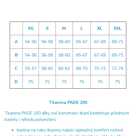
XS
S
M
L
XL
XXL
A
54-56
56-58
58-60
65-67
67-69
69-71
B
54-56
56-58
58-60
65-67
67-69
69-71
C
55-57
58-60
60-62
68-70
70-72
72-74
D
75
75
75
75
75
75
Tkanina PADE 200
Tkanina PADE 200 díky své konstrukci tkaní kombinuje přednosti
bavlny i výhody polyesteru
bavlna na rubu tkaniny nabízí výjimečný komfort nošení