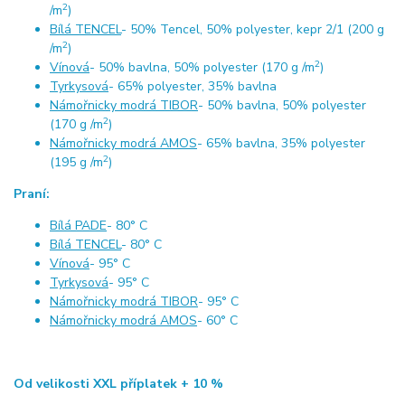
2
/m
)
Bílá TENCEL
- 50% Tencel, 50% polyester, kepr 2/1 (200 g
2
/m
)
2
Vínová
- 50% bavlna, 50% polyester (170 g /m
)
Tyrkysová
- 65% polyester, 35% bavlna
Námořnicky modrá TIBOR
- 50% bavlna, 50% polyester
2
(170 g /m
)
Námořnicky modrá AMOS
- 65% bavlna, 35% polyester
2
(195 g /m
)
Praní:
Bílá PADE
- 80° C
Bílá TENCEL
- 80° C
Vínová
- 95° C
Tyrkysová
- 95° C
Námořnicky modrá TIBOR
- 95° C
Námořnicky modrá AMOS
- 60° C
Od velikosti XXL příplatek + 10 %