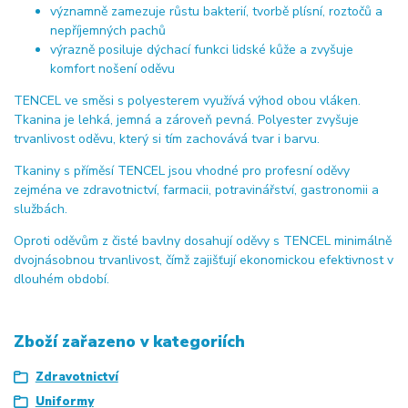
významně zamezuje růstu bakterií, tvorbě plísní, roztočů a
nepříjemných pachů
výrazně posiluje dýchací funkci lidské kůže a zvyšuje
komfort nošení oděvu
TENCEL ve směsi s polyesterem využívá výhod obou vláken.
Tkanina je lehká, jemná a zároveň pevná. Polyester zvyšuje
trvanlivost oděvu, který si tím zachovává tvar i barvu.
Tkaniny s příměsí TENCEL jsou vhodné pro profesní oděvy
zejména ve zdravotnictví, farmacii, potravinářství, gastronomii a
službách.
Oproti oděvům z čisté bavlny dosahují oděvy s TENCEL minimálně
dvojnásobnou trvanlivost, čímž zajišťují ekonomickou efektivnost v
dlouhém období.
Zboží zařazeno v kategoriích
Zdravotnictví
Uniformy