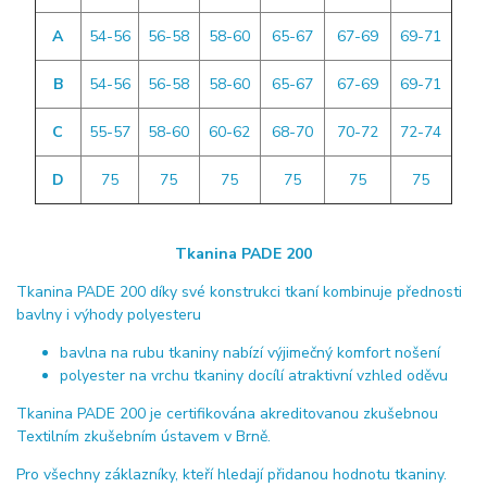
A
54-56
56-58
58-60
65-67
67-69
69-71
B
54-56
56-58
58-60
65-67
67-69
69-71
C
55-57
58-60
60-62
68-70
70-72
72-74
D
75
75
75
75
75
75
Tkanina PADE 200
Tkanina PADE 200 díky své konstrukci tkaní kombinuje přednosti
bavlny i výhody polyesteru
bavlna na rubu tkaniny nabízí výjimečný komfort nošení
polyester na vrchu tkaniny docílí atraktivní vzhled oděvu
Tkanina PADE 200 je certifikována akreditovanou zkušebnou
Textilním zkušebním ústavem v Brně.
Pro všechny záklazníky, kteří hledají přidanou hodnotu tkaniny.