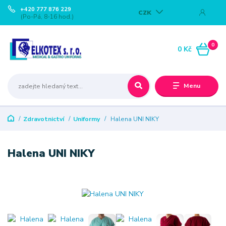
+420 777 876 229
CZK
(Po-Pá, 8-16 hod.)
0
0 Kč
Menu
Zdravotnictví
Uniformy
Halena UNI NIKY
Halena UNI NIKY