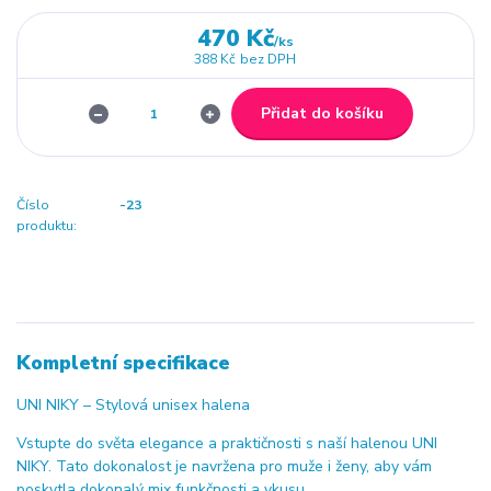
470 Kč
/
ks
388 Kč
bez DPH
Přidat do košíku
Číslo
-23
produktu:
Kompletní specifikace
UNI NIKY – Stylová unisex halena
Vstupte do světa elegance a praktičnosti s naší halenou UNI
NIKY. Tato dokonalost je navržena pro muže i ženy, aby vám
poskytla dokonalý mix funkčnosti a vkusu.