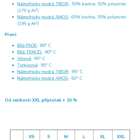
Námořnicky modrá TIBOR
- 50% bavlna, 50% polyester
2
(170 g /m
)
Námořnicky modrá AMOS
- 65% bavlna, 35% polyester
2
(195 g /m
)
Praní:
Bílá PADE
- 80° C
Bílá TENCEL
- 80° C
Vínová
- 95° C
Tyrkysová
- 95° C
Námořnicky modrá TIBOR
- 95° C
Námořnicky modrá AMOS
- 60° C
Od velikosti XXL příplatek + 10 %
XS
S
M
L
XL
XXL