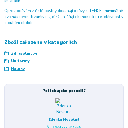
službách.
Oproti oděvům z čisté bavlny dosahují oděvy s TENCEL minimálně
dvojnásobnou trvanlivost, čímž zajišťují ekonomickou efektivnost v
dlouhém období.
Zboží zařazeno v kategoriích
Zdravotnictví
Uniformy
Haleny
Potřebujete poradit?
Zdenka Novotná
+420 777 876 229