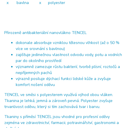
x bavlna x polyester
Přirozeně antibakteriální nanovlákno TENCEL
dokonale absorbuje vzniklou tělesnou vlhkost (až o 50 %
více ve srovnání s bavlnou)
zajišťuje jedinečnou vlastnost odvodu vody, potu a vodních
par do okolního prostředí
významně zamezuje růstu bakterií, tvorbě plísní, roztočů a
nepříjemných pachů
výrazně posiluje dýchací funkci lidské kůže a zvyšuje
komfort nošení oděvu
TENCEL ve směsi s polyesterem využívá výhod obou vláken.
Tkanina je lehká, jemná a zároveň pevná. Polyester zvyšuje
trvanlivost oděvu, který si tím zachovává tvar i barvu.
Tkaniny s příměsí TENCEL jsou vhodné pro profesní oděvy
zejména ve zdravotnictví, farmacii, potravinářství, gastronomii a