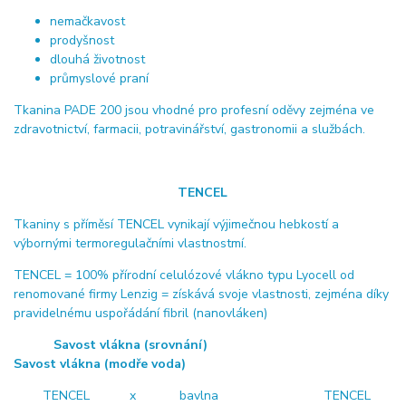
nemačkavost
prodyšnost
dlouhá životnost
průmyslové praní
Tkanina PADE 200 jsou vhodné pro profesní oděvy zejména ve
zdravotnictví, farmacii, potravinářství, gastronomii a službách.
TENCEL
Tkaniny s příměsí TENCEL vynikají výjimečnou hebkostí a
výbornými termoregulačními vlastnostmí.
TENCEL = 100% přírodní celulózové vlákno typu Lyocell od
renomované firmy Lenzig = získává svoje vlastnosti, zejména díky
pravidelnému uspořádání fibril (nanovláken)
Savost vlákna (srovnání)
Savost vlákna (modře voda)
TENCEL x bavlna TENCEL