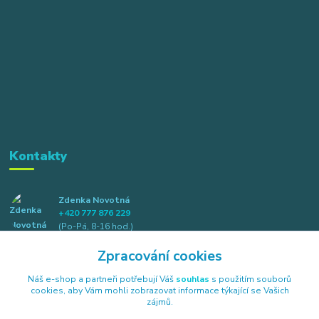
Kontakty
Zdenka Novotná
+420 777 876 229
(Po-Pá, 8-16 hod.)
Zpracování cookies
info@elkotex.cz
Náš e-shop a partneři potřebují Váš
souhlas
s použitím souborů
cookies, aby Vám mohli zobrazovat informace týkající se Vašich
zájmů.