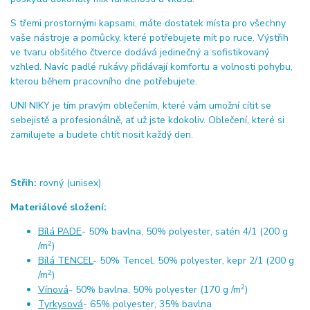
S třemi prostornými kapsami, máte dostatek místa pro všechny
vaše nástroje a pomůcky, které potřebujete mít po ruce. Výstřih
ve tvaru obšitého čtverce dodává jedinečný a sofistikovaný
vzhled. Navíc padlé rukávy přidávají komfortu a volnosti pohybu,
kterou během pracovního dne potřebujete.
UNI NIKY je tím pravým oblečením, které vám umožní cítit se
sebejistě a profesionálně, ať už jste kdokoliv. Oblečení, které si
zamilujete a budete chtít nosit každý den.
Střih:
rovný (unisex)
Materiálové složení:
Bílá PADE
- 50% bavlna, 50% polyester, satén 4/1 (200 g
2
/m
)
Bílá TENCEL
- 50% Tencel, 50% polyester, kepr 2/1 (200 g
2
/m
)
2
Vínová
- 50% bavlna, 50% polyester (170 g /m
)
Tyrkysová
- 65% polyester, 35% bavlna