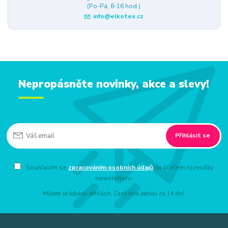
(Po-Pá, 8-16 hod.)
info@elkotex.cz
Nepropásněte novinky, akce a slevy!
Přihlásit se
Souhlasím se
zpracováním osobních údajů
za účelem rozesílky
newsletteru.
Můžete se kdykoli odhlásit. Zasíláme jednou za 14 dní.