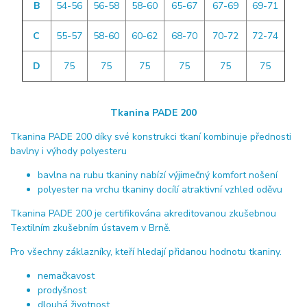
B
54-56
56-58
58-60
65-67
67-69
69-71
C
55-57
58-60
60-62
68-70
70-72
72-74
D
75
75
75
75
75
75
Tkanina PADE 200
Tkanina PADE 200 díky své konstrukci tkaní kombinuje přednosti
bavlny i výhody polyesteru
bavlna na rubu tkaniny nabízí výjimečný komfort nošení
polyester na vrchu tkaniny docílí atraktivní vzhled oděvu
Tkanina PADE 200 je certifikována akreditovanou zkušebnou
Textilním zkušebním ústavem v Brně.
Pro všechny záklazníky, kteří hledají přidanou hodnotu tkaniny.
nemačkavost
prodyšnost
dlouhá životnost