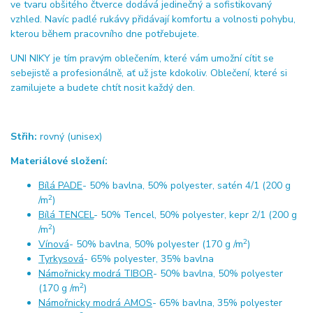
ve tvaru obšitého čtverce dodává jedinečný a sofistikovaný
vzhled. Navíc padlé rukávy přidávají komfortu a volnosti pohybu,
kterou během pracovního dne potřebujete.
UNI NIKY je tím pravým oblečením, které vám umožní cítit se
sebejistě a profesionálně, ať už jste kdokoliv. Oblečení, které si
zamilujete a budete chtít nosit každý den.
Střih:
rovný (unisex)
Materiálové složení:
Bílá PADE
- 50% bavlna, 50% polyester, satén 4/1 (200 g
2
/m
)
Bílá TENCEL
- 50% Tencel, 50% polyester, kepr 2/1 (200 g
2
/m
)
2
Vínová
- 50% bavlna, 50% polyester (170 g /m
)
Tyrkysová
- 65% polyester, 35% bavlna
Námořnicky modrá TIBOR
- 50% bavlna, 50% polyester
2
(170 g /m
)
Námořnicky modrá AMOS
- 65% bavlna, 35% polyester