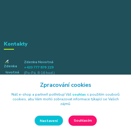
Kontakty
Zdenka Novotná
+420 777 876 229
(Po-Pá, 8-16 hod.)
Zpracování cookies
info@elkotex.cz
Náš e-shop a partneři potřebují Váš
souhlas
s použitím souborů
cookies, aby Vám mohli zobrazovat informace týkající se Vašich
zájmů.
Souhlasím
Nastavení
Všechna práva vyhrazena Elkotex s.r.o., Náměstí B. Havlasy 85, 384 26