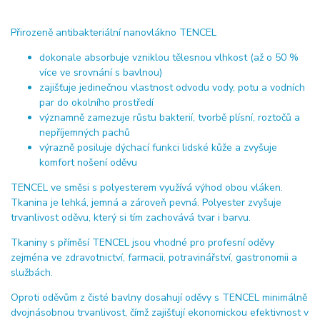
Přirozeně antibakteriální nanovlákno TENCEL
dokonale absorbuje vzniklou tělesnou vlhkost (až o 50 %
více ve srovnání s bavlnou)
zajišťuje jedinečnou vlastnost odvodu vody, potu a vodních
par do okolního prostředí
významně zamezuje růstu bakterií, tvorbě plísní, roztočů a
nepříjemných pachů
výrazně posiluje dýchací funkci lidské kůže a zvyšuje
komfort nošení oděvu
TENCEL ve směsi s polyesterem využívá výhod obou vláken.
Tkanina je lehká, jemná a zároveň pevná. Polyester zvyšuje
trvanlivost oděvu, který si tím zachovává tvar i barvu.
Tkaniny s příměsí TENCEL jsou vhodné pro profesní oděvy
zejména ve zdravotnictví, farmacii, potravinářství, gastronomii a
službách.
Oproti oděvům z čisté bavlny dosahují oděvy s TENCEL minimálně
dvojnásobnou trvanlivost, čímž zajišťují ekonomickou efektivnost v