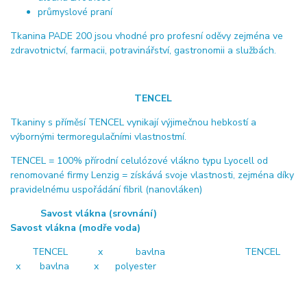
průmyslové praní
Tkanina PADE 200 jsou vhodné pro profesní oděvy zejména ve
zdravotnictví, farmacii, potravinářství, gastronomii a službách.
TENCEL
Tkaniny s příměsí TENCEL vynikají výjimečnou hebkostí a
výbornými termoregulačními vlastnostmí.
TENCEL = 100% přírodní celulózové vlákno typu Lyocell od
renomované firmy Lenzig = získává svoje vlastnosti, zejména díky
pravidelnému uspořádání fibril (nanovláken)
Savost vlákna (srovnání)
Savost vlákna (modře voda)
TENCEL x bavlna TENCEL
x bavlna x polyester