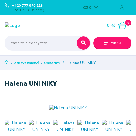
+420 777 876 229
CZK
(Po-Pá, 8-16 hod.)
0
0 Kč
Menu
Zdravotnictví
Uniformy
Halena UNI NIKY
Halena UNI NIKY