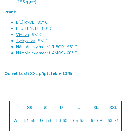
2
(195 g /m
)
Praní:
Bílá PADE
- 80° C
Bílá TENCEL
- 80° C
Vínová
- 95° C
Tyrkysová
- 95° C
Námořnicky modrá TIBOR
- 95° C
Námořnicky modrá AMOS
- 60° C
Od velikosti XXL příplatek + 10 %
XS
S
M
L
XL
XXL
A
54-56
56-58
58-60
65-67
67-69
69-71