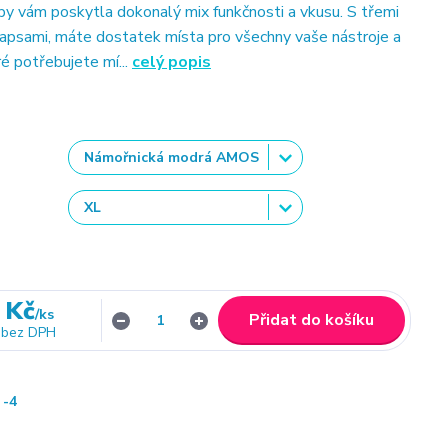
aby vám poskytla dokonalý mix funkčnosti a vkusu. S třemi
apsami, máte dostatek místa pro všechny vaše nástroje a
é potřebujete mí...
celý popis
 Kč
/
ks
Přidat do košíku
bez DPH
-4