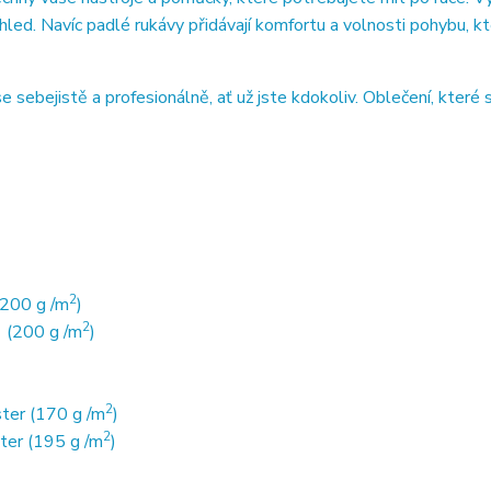
hled. Navíc padlé rukávy přidávají komfortu a volnosti pohybu, k
 sebejistě a profesionálně, ať už jste kdokoliv. Oblečení, které s
2
(200 g /m
)
2
 (200 g /m
)
2
ter (170 g /m
)
2
ter (195 g /m
)