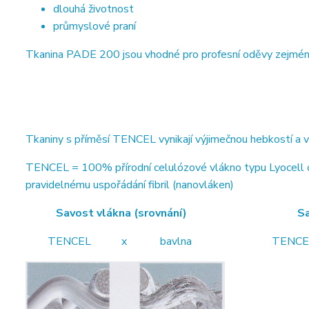
dlouhá životnost
průmyslové praní
Tkanina PADE 200 jsou vhodné pro profesní oděvy zejména ve
Tkaniny s příměsí TENCEL vynikají výjimečnou hebkostí a 
TENCEL = 100% přírodní celulózové vlákno typu Lyocell od
pravidelnému uspořádání fibril (nanovláken)
Savost vlákna (srovnání) Savost vl
TENCEL x bavlna TENCEL x b