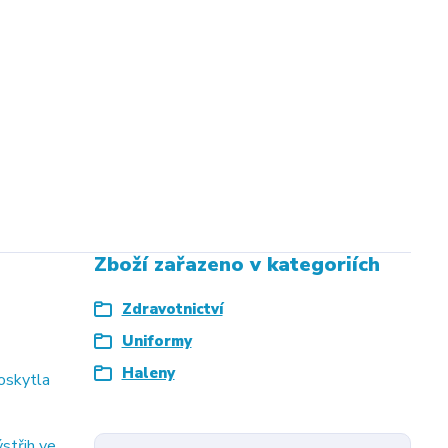
Zboží zařazeno v kategoriích
Zdravotnictví
Uniformy
Haleny
oskytla
střih ve