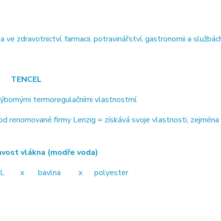
 zdravotnictví, farmacii, potravinářství, gastronomii a službách
TENCEL
výbornými termoregulačními vlastnostmí.
 renomované firmy Lenzig = získává svoje vlastnosti, zejména 
ákna (modře voda)
avlna x polyester