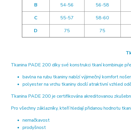
B
54-56
56-58
C
55-57
58-60
D
75
75
Tk
Tkanina PADE 200 díky své konstrukci tkaní kombinuje pře
bavlna na rubu tkaniny nabízí výjimečný komfort nošen
polyester na vrchu tkaniny docílí atraktivní vzhled od
Tkanina PADE 200 je certifikována akreditovanou zkušebn
Pro všechny záklazníky, kteří hledají přidanou hodnotu tkani
nemačkavost
prodyšnost