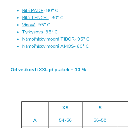
Bílá PADE
- 80° C
Bílá TENCEL
- 80° C
Vínová
- 95° C
Tyrkysová
- 95° C
Námořnicky modrá TIBOR
- 95° C
Námořnicky modrá AMOS
- 60° C
Od velikosti XXL příplatek + 10 %
XS
S
A
54-56
56-58