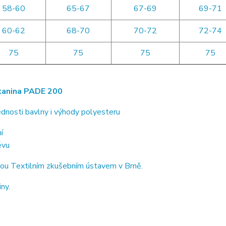
58-60
65-67
67-69
69-71
60-62
68-70
70-72
72-74
75
75
75
75
anina PADE 200
dnosti bavlny i výhody polyesteru
í
ěvu
ou Textilním zkušebním ústavem v Brně.
ny.