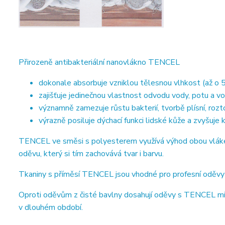
Přirozeně antibakteriální nanovlákno TENCEL
dokonale absorbuje vzniklou tělesnou vlhkost (až o 5
zajišťuje jedinečnou vlastnost odvodu vody, potu a vo
významně zamezuje růstu bakterií, tvorbě plísní, roz
výrazně posiluje dýchací funkci lidské kůže a zvyšuje
TENCEL ve směsi s polyesterem využívá výhod obou vláken.
oděvu, který si tím zachovává tvar i barvu.
Tkaniny s příměsí TENCEL jsou vhodné pro profesní oděvy ze
Oproti oděvům z čisté bavlny dosahují oděvy s TENCEL min
v dlouhém období.