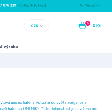
7 876 229
(Po-Pá, 8-16 hod.)
Přihlášení
0
0 Kč
CZK
á výroba
ylová unisex halena Vstupte do světa elegance a
s naší halenou UNI NIKY. Tato dokonalost je navržena pro