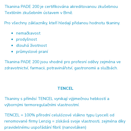
Tkanina PADE 200 je certifikována akreditovanou zkušebnou
Textilním zkušebním ústavem v Brně.
Pro všechny záklazníky, kteří hledají přidanou hodnotu tkaniny.
nemačkavost
prodyšnost
dlouhá životnost
průmyslové praní
Tkanina PADE 200 jsou vhodné pro profesní oděvy zejména ve
zdravotnictví, farmacii, potravinářství, gastronomii a službách.
TENCEL
Tkaniny s příměsí TENCEL vynikají výjimečnou hebkostí a
výbornými termoregulačními vlastnostmí.
TENCEL = 100% přírodní celulózové vlákno typu Lyocell od
renomované firmy Lenzig = získává svoje vlastnosti, zejména díky
pravidelnému uspořádání fibril (nanovláken)