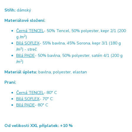
Střih:
dámský
Materiálové složení:
Černá TENCEL
- 50% Tencel, 50% polyester, kepr 2/1 (200
2
g /m
)
Bílá SOFLEX
- 55% bavlna, 45% Sorona, kepr 3/1 (180 g
2
/m
) - streč
Bílá PADE
- 50% bavlna, 50% polyester, satén 4/1 (200 g
2
/m
)
Materiál úpletu:
bavlna, polyester, elastan
Praní:
Černá TENCEL
- 80° C
Bílá SOFLEX
- 70° C
Bílá PADE
- 80° C
Od velikosti XXL příplatek: +10 %