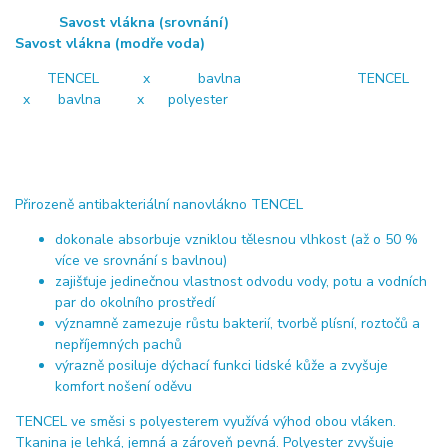
Savost vlákna (srovnání)
Savost vlákna (modře voda)
TENCEL x bavlna TENCEL
x bavlna x polyester
Přirozeně antibakteriální nanovlákno TENCEL
dokonale absorbuje vzniklou tělesnou vlhkost (až o 50 %
více ve srovnání s bavlnou)
zajišťuje jedinečnou vlastnost odvodu vody, potu a vodních
par do okolního prostředí
významně zamezuje růstu bakterií, tvorbě plísní, roztočů a
nepříjemných pachů
výrazně posiluje dýchací funkci lidské kůže a zvyšuje
komfort nošení oděvu
TENCEL ve směsi s polyesterem využívá výhod obou vláken.
Tkanina je lehká, jemná a zároveň pevná. Polyester zvyšuje