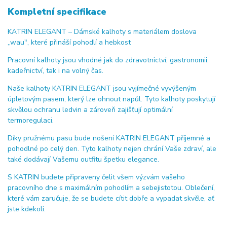
Kompletní specifikace
KATRIN ELEGANT – Dámské kalhoty s materiálem doslova
,,wau", které přináší pohodlí a hebkost
Pracovní kalhoty jsou vhodné jak do zdravotnictví, gastronomii,
kadeřnictví, tak i na volný čas.
Naše kalhoty KATRIN ELEGANT jsou vyjímečné vyvýšeným
úpletovým pasem, který lze ohnout napůl. Tyto kalhoty poskytují
skvělou ochranu ledvin a zároveň zajišťují optimální
termoregulaci.
Díky pružnému pasu bude nošení KATRIN ELEGANT příjemné a
pohodlné po celý den. Tyto kalhoty nejen chrání Vaše zdraví, ale
také dodávají Vašemu outfitu špetku elegance.
S KATRIN budete připraveny čelit všem výzvám vašeho
pracovního dne s maximálním pohodlím a sebejistotou. Oblečení,
které vám zaručuje, že se budete cítit dobře a vypadat skvěle, ať
jste kdekoli.