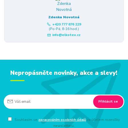
Zdenka Novotná
+420 777 876 229
(Po-Pá, 8-16 hod.)
info@elkotex.cz
Nepropásněte novinky, akce a slevy!
Přihlásit se
Souhlasím se
zpracováním osobních údajů
za účelem rozesílky
newsletteru.