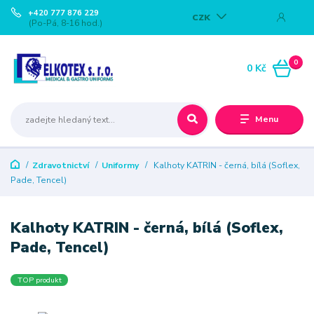
+420 777 876 229
CZK
(Po-Pá, 8-16 hod.)
0
0 Kč
Menu
Zdravotnictví
Uniformy
Kalhoty KATRIN - černá, bílá (Soflex,
Pade, Tencel)
Kalhoty KATRIN - černá, bílá (Soflex,
Pade, Tencel)
TOP produkt