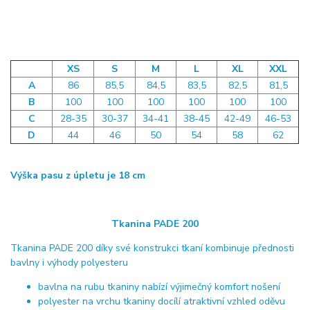
XS
S
M
L
XL
XXL
A
86
85,5
84,5
83,5
82,5
81,5
B
100
100
100
100
100
100
C
28-35
30-37
34-41
38-45
42-49
46-53
D
44
46
50
54
58
62
Výška pasu z úpletu je 18 cm
Tkanina PADE 200
Tkanina PADE 200 díky své konstrukci tkaní kombinuje přednosti
bavlny i výhody polyesteru
bavlna na rubu tkaniny nabízí výjimečný komfort nošení
polyester na vrchu tkaniny docílí atraktivní vzhled oděvu