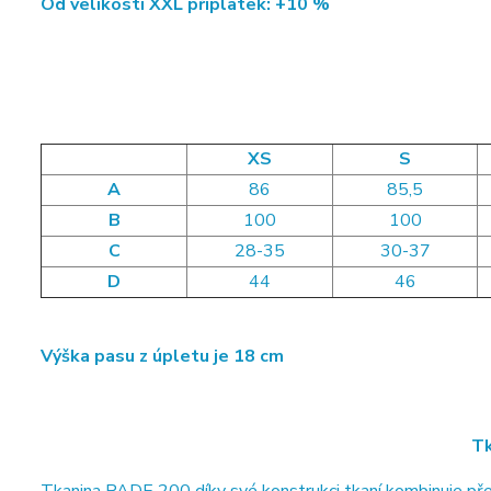
Od velikosti XXL příplatek: +10 %
XS
S
A
86
85,5
B
100
100
C
28-35
30-37
D
44
46
Výška pasu z úpletu je 18 cm
Tk