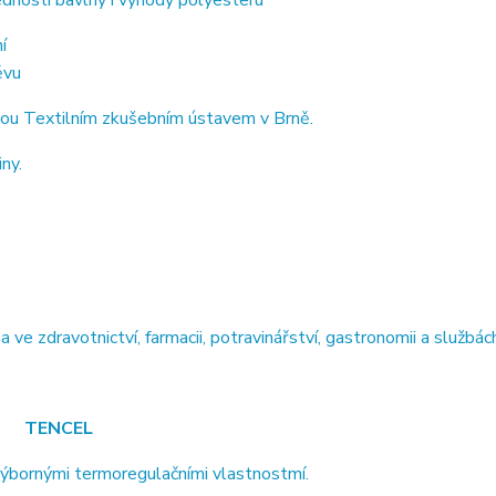
dnosti bavlny i výhody polyesteru
í
ěvu
ou Textilním zkušebním ústavem v Brně.
ny.
 zdravotnictví, farmacii, potravinářství, gastronomii a službách
TENCEL
výbornými termoregulačními vlastnostmí.