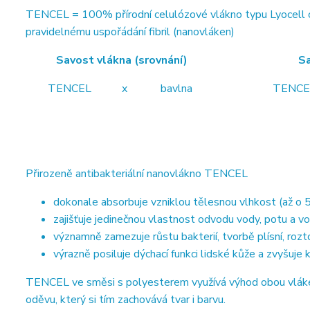
TENCEL = 100% přírodní celulózové vlákno typu Lyocell od
pravidelnému uspořádání fibril (nanovláken)
Savost vlákna (srovnání) Savost vl
TENCEL x bavlna TENCEL x b
Přirozeně antibakteriální nanovlákno TENCEL
dokonale absorbuje vzniklou tělesnou vlhkost (až o 5
zajišťuje jedinečnou vlastnost odvodu vody, potu a vo
významně zamezuje růstu bakterií, tvorbě plísní, roz
výrazně posiluje dýchací funkci lidské kůže a zvyšuje
TENCEL ve směsi s polyesterem využívá výhod obou vláken.
oděvu, který si tím zachovává tvar i barvu.