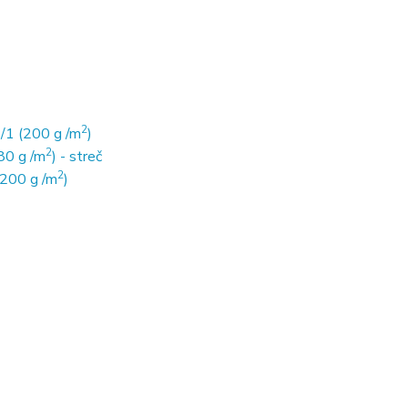
2
/1 (200 g /m
)
2
80 g /m
) - streč
2
(200 g /m
)