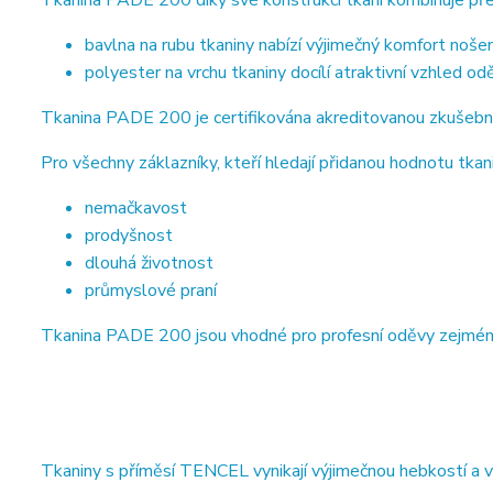
Tkanina PADE 200 díky své konstrukci tkaní kombinuje pře
bavlna na rubu tkaniny nabízí výjimečný komfort nošen
polyester na vrchu tkaniny docílí atraktivní vzhled od
Tkanina PADE 200 je certifikována akreditovanou zkušebn
Pro všechny záklazníky, kteří hledají přidanou hodnotu tkani
nemačkavost
prodyšnost
dlouhá životnost
průmyslové praní
Tkanina PADE 200 jsou vhodné pro profesní oděvy zejména ve
Tkaniny s příměsí TENCEL vynikají výjimečnou hebkostí a 