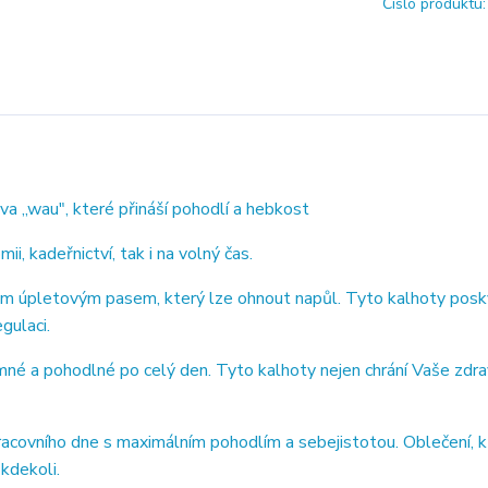
Číslo produktu:
,wau", které přináší pohodlí a hebkost
i, kadeřnictví, tak i na volný čas.
úpletovým pasem, který lze ohnout napůl. Tyto kalhoty posky
gulaci.
a pohodlné po celý den. Tyto kalhoty nejen chrání Vaše zdrav
covního dne s maximálním pohodlím a sebejistotou. Oblečení, 
 kdekoli.