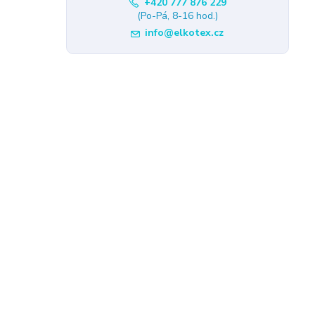
+420 777 876 229
(Po-Pá, 8-16 hod.)
info@elkotex.cz