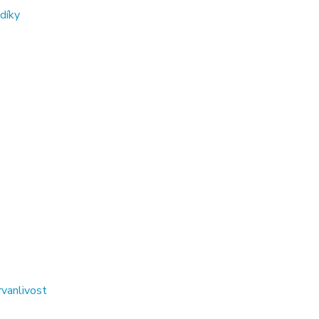
díky
rvanlivost