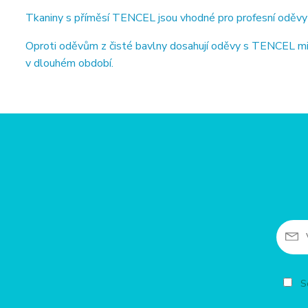
Tkaniny s příměsí TENCEL jsou vhodné pro profesní oděvy ze
Oproti oděvům z čisté bavlny dosahují oděvy s TENCEL min
v dlouhém období.
So