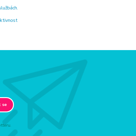
službách.
ektivnost
t se
tteru.