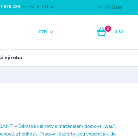
7 876 229
(Po-Pá, 8-16 hod.)
Přihlášení
0
0 Kč
CZK
á výroba
NT – Dámské kalhoty s materiálem doslova ,,wau",
 pohodlí a hebkost Pracovní kalhoty jsou vhodné jak do