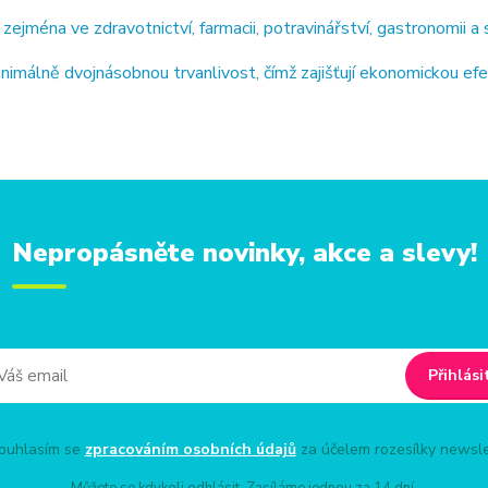
jména ve zdravotnictví, farmacii, potravinářství, gastronomii a 
imálně dvojnásobnou trvanlivost, čímž zajišťují ekonomickou ef
Nepropásněte novinky, akce a slevy!
Přihlási
uhlasím se
zpracováním osobních údajů
za účelem rozesílky newsle