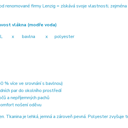
 renomované firmy Lenzig = získává svoje vlastnosti, zejména 
ákna (modře voda)
avlna x polyester
0 % více ve srovnání s bavlnou)
dních par do okolního prostředí
točů a nepříjemných pachů
 komfort nošení oděvu
 Tkanina je lehká, jemná a zároveň pevná. Polyester zvyšuje t