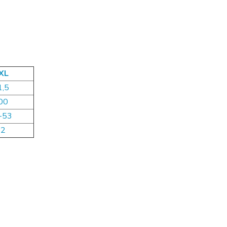
XL
1,5
00
-53
62