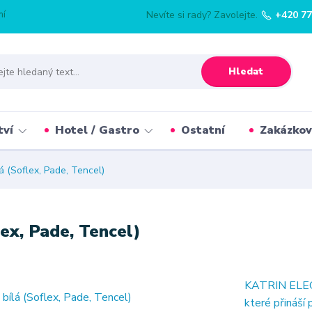
mí
Nevíte si rady? Zavolejte.
+420 77
Hledat
tví
Hotel / Gastro
Ostatní
Zakázkov
á (Soflex, Pade, Tencel)
ex, Pade, Tencel)
KATRIN ELEGA
které přináší