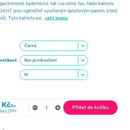
 gastronomii, kadeřnictví, tak i na volný čas. Naše kalhoty
NT jsou vyjímečné vyvýšeným úpletovým pasem, který
půl. Tyto kalhoty po...
celý popis
velikost
 Kč
/
ks
Přidat do košíku
bez DPH