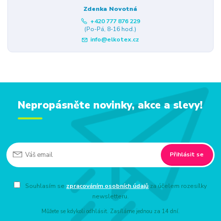
Zdenka Novotná
+420 777 876 229
(Po-Pá, 8-16 hod.)
info@elkotex.cz
Nepropásněte novinky, akce a slevy!
Přihlásit se
Souhlasím se
zpracováním osobních údajů
za účelem rozesílky
newsletteru.
Můžete se kdykoli odhlásit. Zasíláme jednou za 14 dní.