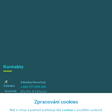
Kontakty
Zdenka Novotná
+420 777 876 229
(Po-Pá, 8-16 hod.)
Zpracování cookies
info@elkotex.cz
Náš e-shop a partneři potřebují Váš
souhlas
s použitím souborů