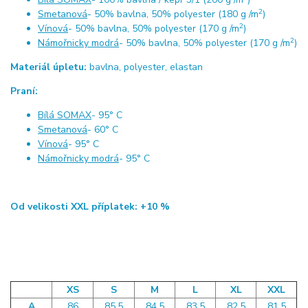
2
Smetanová
- 50% bavlna, 50% polyester (180 g /m
)
2
Vínová
- 50% bavlna, 50% polyester (170 g /m
)
2
Námořnicky modrá
- 50% bavlna, 50% polyester (170 g /m
)
Materiál úpletu:
bavlna, polyester, elastan
Praní:
Bílá SOMAX
- 95° C
Smetanová
- 60° C
Vínová
- 95° C
Námořnicky modrá
- 95° C
Od velikosti XXL příplatek: +10 %
XS
S
M
L
XL
XXL
A
86
85,5
84,5
83,5
82,5
81,5