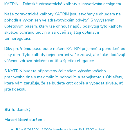
KATRIN – Dámské zdravotnické kalhoty s inovativním designem
Naše zdravotnické kalhoty KATRIN jsou stvořeny s ohledem na
pohodlí a výkon žen ve zdravotnickém odvětví. S vyvýšeným
úpletovým pasem, který lze ohnout napůl, poskytují tyto kalhoty
skvělou ochranu ledvin a zároveň zajišťují optimální
termoregulaci.
Díky pružnému pasu bude nošení KATRIN příjemné a pohodlné po
celý den. Tyto kalhoty nejen chrání vaše zdraví, ale také dodávají
vášemu zdravotnickému outfitu špetku elegance.
S KATRIN budete připraveny čelit všem výzvám vašeho
pracovního dne s maximálním pohodlím a sebejistotou. Oblečení,
které vám zaručuje, že se budete cítit dobře a vypadat skvěle, ať
jste kdekoli.
Střih:
dámský
Materiálové složení:
2
Bílá SOMAX
- 100% bavlna / kepr 3/1 (200 g /m
)