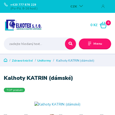
+420 777 876 229
CZK
(Po-Pá, 8-16 hod.)
0
0 Kč
Menu
Zdravotnictví
Uniformy
Kalhoty KATRIN (dámské)
Kalhoty KATRIN (dámské)
TOP produkt