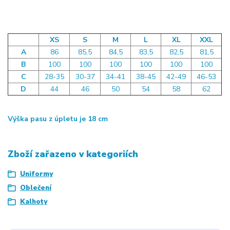
XS
S
M
L
XL
XXL
A
86
85,5
84,5
83,5
82,5
81,5
B
100
100
100
100
100
100
C
28-35
30-37
34-41
38-45
42-49
46-53
D
44
46
50
54
58
62
Výška pasu z úpletu je 18 cm
Zboží zařazeno v kategoriích
Uniformy
Oblečení
Kalhoty