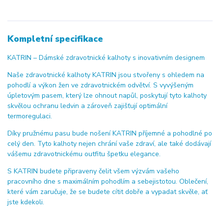
Kompletní specifikace
KATRIN – Dámské zdravotnické kalhoty s inovativním designem
Naše zdravotnické kalhoty KATRIN jsou stvořeny s ohledem na
pohodlí a výkon žen ve zdravotnickém odvětví. S vyvýšeným
úpletovým pasem, který lze ohnout napůl, poskytují tyto kalhoty
skvělou ochranu ledvin a zároveň zajišťují optimální
termoregulaci.
Díky pružnému pasu bude nošení KATRIN příjemné a pohodlné po
celý den. Tyto kalhoty nejen chrání vaše zdraví, ale také dodávají
vášemu zdravotnickému outfitu špetku elegance.
S KATRIN budete připraveny čelit všem výzvám vašeho
pracovního dne s maximálním pohodlím a sebejistotou. Oblečení,
které vám zaručuje, že se budete cítit dobře a vypadat skvěle, ať
jste kdekoli.