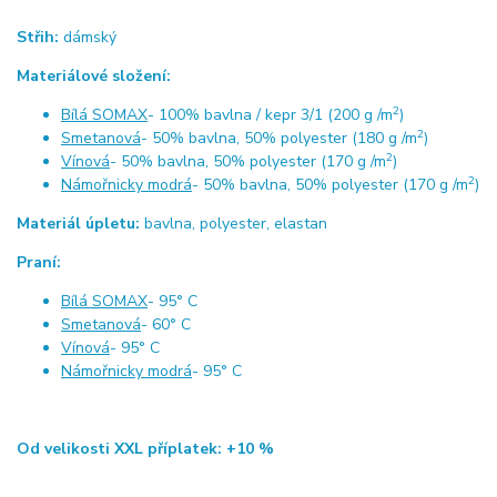
Střih:
dámský
Materiálové složení:
2
Bílá SOMAX
- 100% bavlna / kepr 3/1 (200 g /m
)
2
Smetanová
- 50% bavlna, 50% polyester (180 g /m
)
2
Vínová
- 50% bavlna, 50% polyester (170 g /m
)
2
Námořnicky modrá
- 50% bavlna, 50% polyester (170 g /m
)
Materiál úpletu:
bavlna, polyester, elastan
Praní:
Bílá SOMAX
- 95° C
Smetanová
- 60° C
Vínová
- 95° C
Námořnicky modrá
- 95° C
Od velikosti XXL příplatek: +10 %