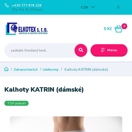
+420 777 876 229
CZK
(Po-Pá, 8-16 hod.)
0
0 Kč
Menu
Zdravotnictví
Uniformy
Kalhoty KATRIN (dámské)
Kalhoty KATRIN (dámské)
TOP produkt