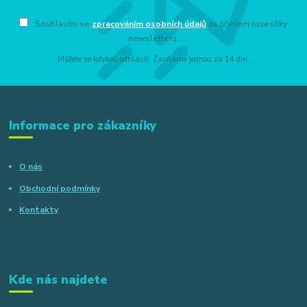
Souhlasím se
zpracováním osobních údajů
za účelem rozesílky
newsletteru.
Můžete se kdykoli odhlásit. Zasíláme jednou za 14 dní.
Informace pro zákazníky
O nás
Obchodní podmínky
Kontakty
Kde nás najdete