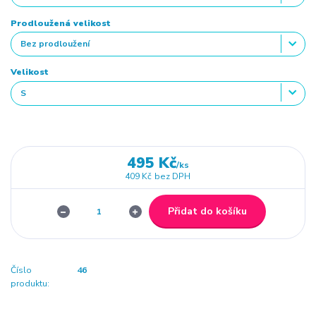
Prodloužená velikost
Velikost
495 Kč
/
ks
409 Kč
bez DPH
Přidat do košíku
Číslo
46
produktu: