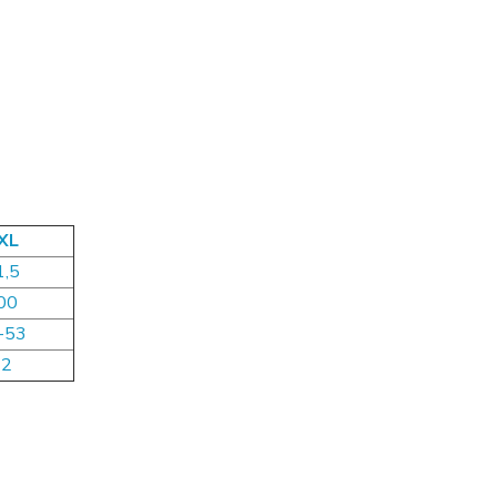
XL
1,5
00
-53
62