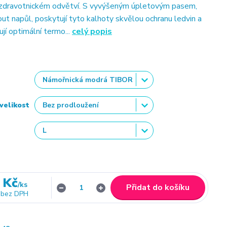
 zdravotnickém odvětví. S vyvýšeným úpletovým pasem,
out napůl, poskytují tyto kalhoty skvělou ochranu ledvin a
ují optimální termo...
celý popis
velikost
 Kč
/
ks
Přidat do košíku
bez DPH