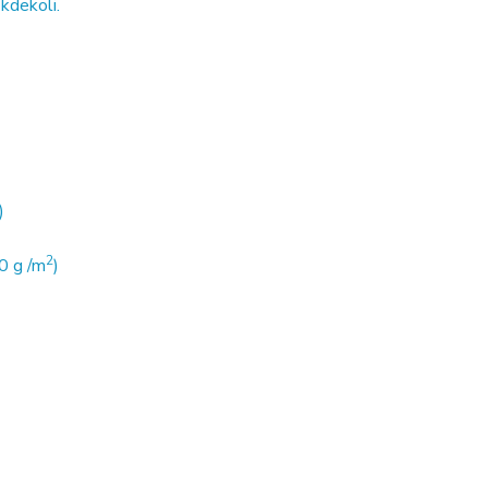
 kdekoli.
)
2
0 g /m
)