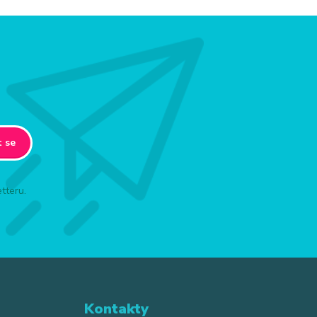
t se
tteru.
Kontakty