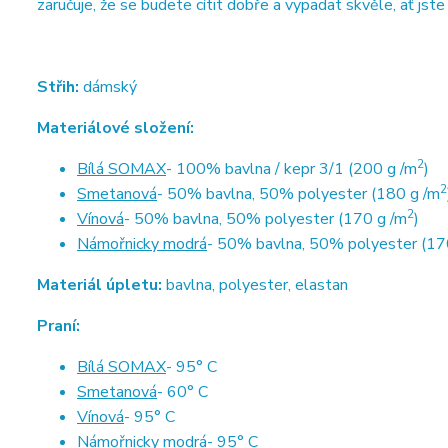
zaručuje, že se budete cítit dobře a vypadat skvěle, ať jste
Střih:
dámský
Materiálové složení:
2
Bílá SOMAX
- 100% bavlna / kepr 3/1 (200 g /m
)
2
Smetanová
- 50% bavlna, 50% polyester (180 g /m
2
Vínová
- 50% bavlna, 50% polyester (170 g /m
)
Námořnicky modrá
- 50% bavlna, 50% polyester (17
Materiál úpletu:
bavlna, polyester, elastan
Praní:
Bílá SOMAX
- 95° C
Smetanová
- 60° C
Vínová
- 95° C
Námořnicky modrá
- 95° C