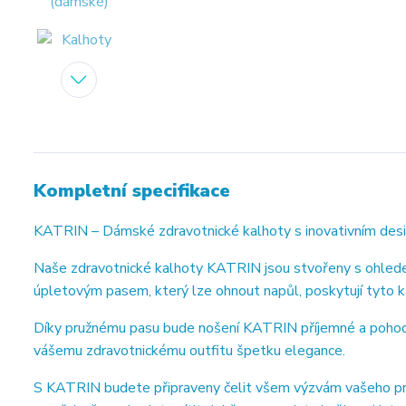
Kompletní specifikace
KATRIN – Dámské zdravotnické kalhoty s inovativním de
Naše zdravotnické kalhoty KATRIN jsou stvořeny s ohlede
úpletovým pasem, který lze ohnout napůl, poskytují tyto ka
Díky pružnému pasu bude nošení KATRIN příjemné a pohodlné
vášemu zdravotnickému outfitu špetku elegance.
S KATRIN budete připraveny čelit všem výzvám vašeho pra