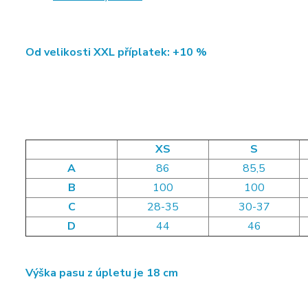
Od velikosti XXL příplatek: +10 %
XS
S
A
86
85,5
B
100
100
C
28-35
30-37
D
44
46
Výška pasu z úpletu je 18 cm