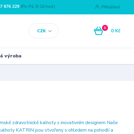
7 876 229
(Po-Pá, 8-16 hod.)
Přihlášení
0
0 Kč
CZK
á výroba
ské zdravotnické kalhoty s inovativním designem Naše
kalhoty KATRIN jsou stvořeny s ohledem na pohodlí a