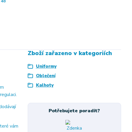
48
Zboží zařazeno v kategoriích
Uniformy
Oblečení
Kalhoty
ým
regulaci.
dodávají
Potřebujete poradit?
které vám