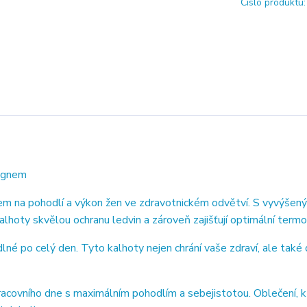
Číslo produktu:
signem
m na pohodlí a výkon žen ve zdravotnickém odvětví. S vyvýšen
lhoty skvělou ochranu ledvin a zároveň zajišťují optimální termo
 po celý den. Tyto kalhoty nejen chrání vaše zdraví, ale také 
covního dne s maximálním pohodlím a sebejistotou. Oblečení, 