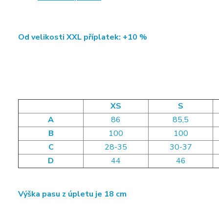
Od velikosti XXL příplatek: +10 %
XS
S
A
86
85,5
B
100
100
C
28-35
30-37
D
44
46
Výška pasu z úpletu je 18 cm