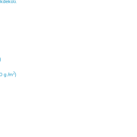
 kdekoli.
)
2
0 g /m
)