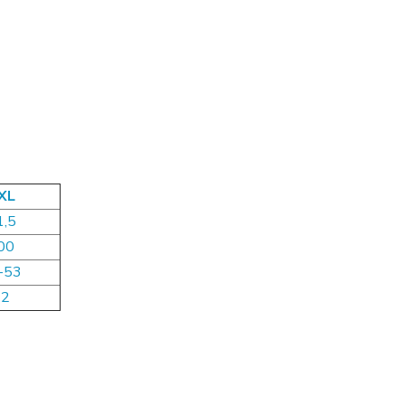
XL
1,5
00
-53
62