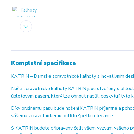
Kompletní specifikace
KATRIN – Dámské zdravotnické kalhoty s inovativním de
Naše zdravotnické kalhoty KATRIN jsou stvořeny s ohlede
úpletovým pasem, který lze ohnout napůl, poskytují tyto ka
Díky pružnému pasu bude nošení KATRIN příjemné a pohodlné
vášemu zdravotnickému outfitu špetku elegance.
S KATRIN budete připraveny čelit všem výzvám vašeho pra