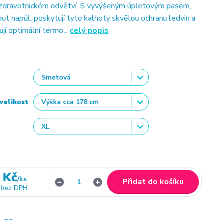
 zdravotnickém odvětví. S vyvýšeným úpletovým pasem,
out napůl, poskytují tyto kalhoty skvělou ochranu ledvin a
ují optimální termo...
celý popis
velikost
 Kč
/
ks
Přidat do košíku
bez DPH