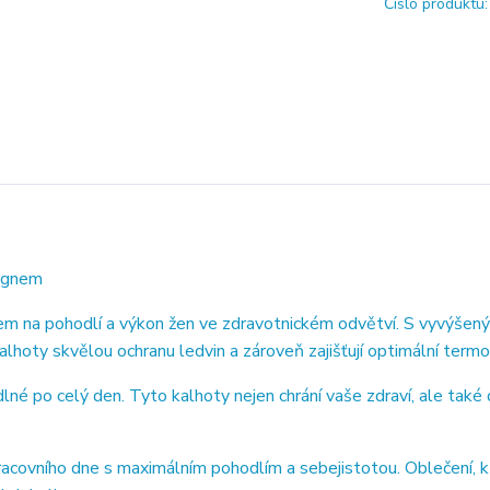
Číslo produktu:
signem
m na pohodlí a výkon žen ve zdravotnickém odvětví. S vyvýšen
lhoty skvělou ochranu ledvin a zároveň zajišťují optimální termo
 po celý den. Tyto kalhoty nejen chrání vaše zdraví, ale také 
covního dne s maximálním pohodlím a sebejistotou. Oblečení, 