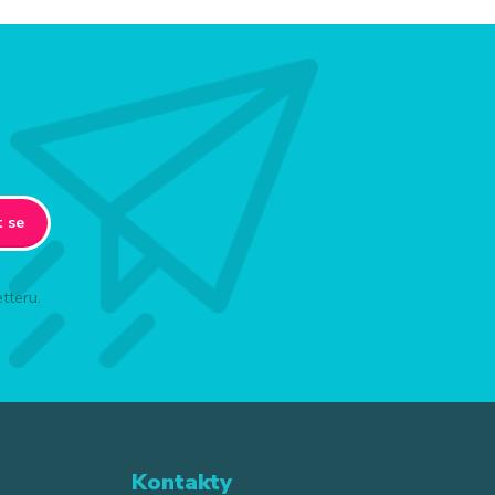
t se
tteru.
Kontakty