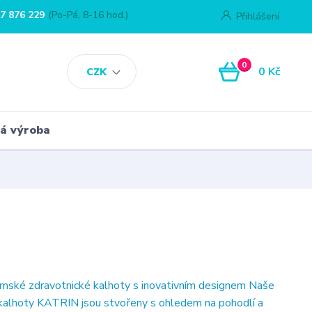
7 876 229
(Po-Pá, 8-16 hod.)
Přihlášení
0
0 Kč
CZK
á výroba
ské zdravotnické kalhoty s inovativním designem Naše
kalhoty KATRIN jsou stvořeny s ohledem na pohodlí a