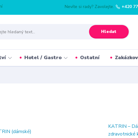
mí
Nevíte si rady? Zavolejte.
+420 77
Hledat
tví
Hotel / Gastro
Ostatní
Zakázkov
KATRIN – Dám
zdravotnické 