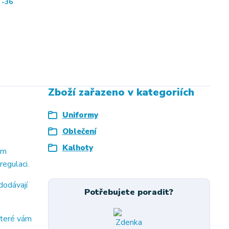
-36
Zboží zařazeno v kategoriích
Uniformy
Oblečení
Kalhoty
ým
regulaci.
dodávají
Potřebujete poradit?
které vám