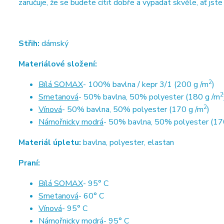
zaručuje, že se budete cítit dobře a vypadat skvěle, ať jste
Střih:
dámský
Materiálové složení:
2
Bílá SOMAX
- 100% bavlna / kepr 3/1 (200 g /m
)
2
Smetanová
- 50% bavlna, 50% polyester (180 g /m
2
Vínová
- 50% bavlna, 50% polyester (170 g /m
)
Námořnicky modrá
- 50% bavlna, 50% polyester (17
Materiál úpletu:
bavlna, polyester, elastan
Praní:
Bílá SOMAX
- 95° C
Smetanová
- 60° C
Vínová
- 95° C
Námořnicky modrá
- 95° C