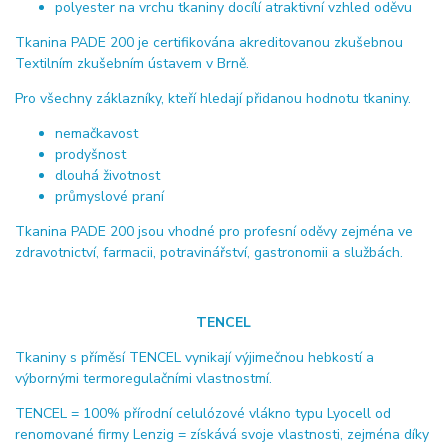
polyester na vrchu tkaniny docílí atraktivní vzhled oděvu
Tkanina PADE 200 je certifikována akreditovanou zkušebnou
Textilním zkušebním ústavem v Brně.
Pro všechny záklazníky, kteří hledají přidanou hodnotu tkaniny.
nemačkavost
prodyšnost
dlouhá životnost
průmyslové praní
Tkanina PADE 200 jsou vhodné pro profesní oděvy zejména ve
zdravotnictví, farmacii, potravinářství, gastronomii a službách.
TENCEL
Tkaniny s příměsí TENCEL vynikají výjimečnou hebkostí a
výbornými termoregulačními vlastnostmí.
TENCEL = 100% přírodní celulózové vlákno typu Lyocell od
renomované firmy Lenzig = získává svoje vlastnosti, zejména díky