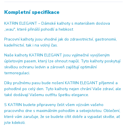
Kompletní specifikace
KATRIN ELEGANT – Dámské kalhoty s materiálem doslova
,,wau", které přináší pohodlí a hebkost
Pracovní kalhoty jsou vhodné jak do zdravotnictví, gastronomii,
kadeřnictví, tak i na volný čas.
Naše kalhoty KATRIN ELEGANT jsou vyjímečné vyvýšeným
úpletovým pasem, který lze ohnout napůl. Tyto kalhoty poskytují
skvělou ochranu ledvin a zároveň zajišťují optimální
termoregulaci.
Díky pružnému pasu bude nošení KATRIN ELEGANT příjemné a
pohodlné po celý den. Tyto kalhoty nejen chrání Vaše zdraví, ale
také dodávají Vašemu outfitu špetku elegance.
S KATRIN budete připraveny čelit všem výzvám vašeho
pracovního dne s maximálním pohodlím a sebejistotou. Oblečení,
které vám zaručuje, že se budete cítit dobře a vypadat skvěle, ať
jste kdekoli.