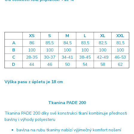
XS
S
M
L
XL
XXL
A
86
85,5
84,5
83,5
82,5
81,5
B
100
100
100
100
100
100
C
28-35
30-37
34-41
38-45
42-49
46-53
D
44
46
50
54
58
62
Výška pasu z úpletu je 18 cm
Tkanina PADE 200
Tkanina PADE 200 díky své konstrukci tkaní kombinuje přednosti
bavlny i výhody polyesteru
bavlna na rubu tkaniny nabízí výjimečný komfort nošení