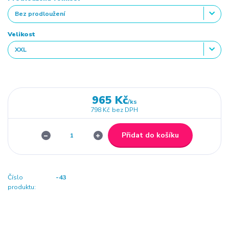
Velikost
965 Kč
/
ks
798 Kč
bez DPH
Přidat do košíku
Číslo
-43
produktu: