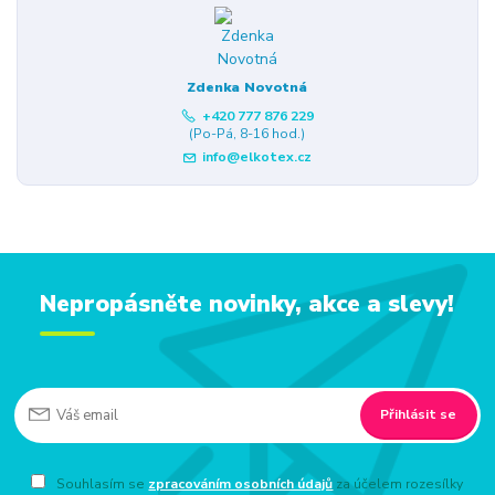
Zdenka Novotná
+420 777 876 229
(Po-Pá, 8-16 hod.)
info@elkotex.cz
Nepropásněte novinky, akce a slevy!
Přihlásit se
Souhlasím se
zpracováním osobních údajů
za účelem rozesílky