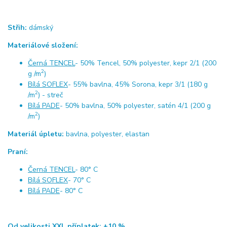
Střih:
dámský
Materiálové složení:
Černá TENCEL
- 50% Tencel, 50% polyester, kepr 2/1 (200
2
g /m
)
Bílá SOFLEX
- 55% bavlna, 45% Sorona, kepr 3/1 (180 g
2
/m
) - streč
Bílá PADE
- 50% bavlna, 50% polyester, satén 4/1 (200 g
2
/m
)
Materiál úpletu:
bavlna, polyester, elastan
Praní:
Černá TENCEL
- 80° C
Bílá SOFLEX
- 70° C
Bílá PADE
- 80° C
Od velikosti XXL příplatek: +10 %