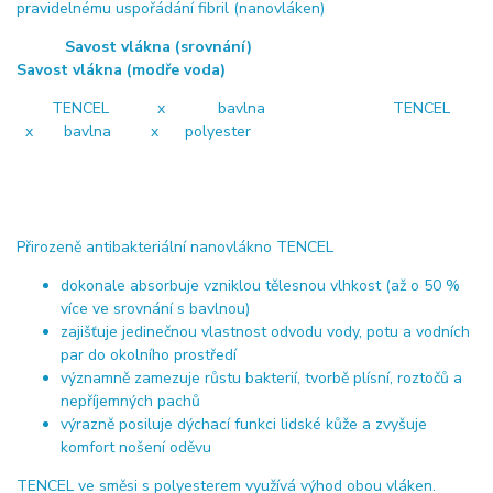
pravidelnému uspořádání fibril (nanovláken)
Savost vlákna (srovnání)
Savost vlákna (modře voda)
TENCEL x bavlna TENCEL
x bavlna x polyester
Přirozeně antibakteriální nanovlákno TENCEL
dokonale absorbuje vzniklou tělesnou vlhkost (až o 50 %
více ve srovnání s bavlnou)
zajišťuje jedinečnou vlastnost odvodu vody, potu a vodních
par do okolního prostředí
významně zamezuje růstu bakterií, tvorbě plísní, roztočů a
nepříjemných pachů
výrazně posiluje dýchací funkci lidské kůže a zvyšuje
komfort nošení oděvu
TENCEL ve směsi s polyesterem využívá výhod obou vláken.