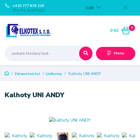
+420 777 876 229
CZK
(Po-Pá, 8-16 hod.)
0
0 Kč
Menu
Zdravotnictví
Uniformy
Kalhoty UNI ANDY
Kalhoty UNI ANDY