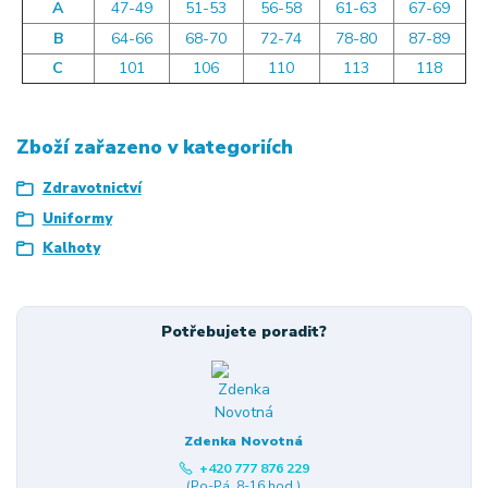
A
47-49
51-53
56-58
61-63
67-69
B
64-66
68-70
72-74
78-80
87-89
C
101
106
110
113
118
Zboží zařazeno v kategoriích
Zdravotnictví
Uniformy
Kalhoty
Potřebujete poradit?
Zdenka Novotná
+420 777 876 229
(Po-Pá, 8-16 hod.)