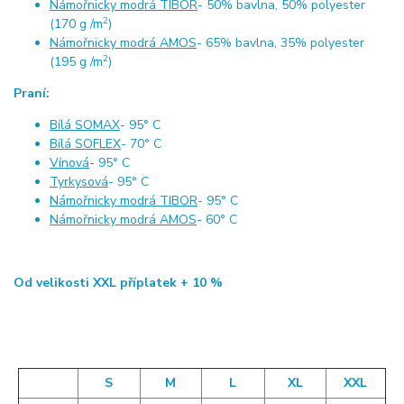
Námořnicky modrá TIBOR
- 50% bavlna, 50% polyester
2
(170 g /m
)
Námořnicky modrá AMOS
- 65% bavlna, 35% polyester
2
(195 g /m
)
Praní:
Bílá SOMAX
- 95° C
Bílá SOFLEX
- 70° C
Vínová
- 95° C
Tyrkysová
- 95° C
Námořnicky modrá TIBOR
- 95° C
Námořnicky modrá AMOS
- 60° C
Od velikosti XXL příplatek + 10 %
S
M
L
XL
XXL