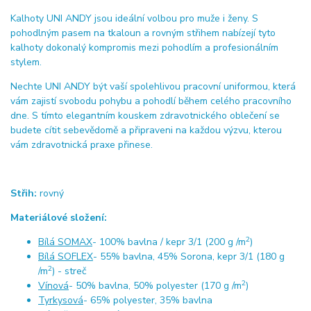
Kalhoty UNI ANDY jsou ideální volbou pro muže i ženy. S
pohodlným pasem na tkaloun a rovným střihem nabízejí tyto
kalhoty dokonalý kompromis mezi pohodlím a profesionálním
stylem.
Nechte UNI ANDY být vaší spolehlivou pracovní uniformou, která
vám zajistí svobodu pohybu a pohodlí během celého pracovního
dne. S tímto elegantním kouskem zdravotnického oblečení se
budete cítit sebevědomě a připraveni na každou výzvu, kterou
vám zdravotnická praxe přinese.
Střih:
rovný
Materiálové složení:
2
Bílá SOMAX
- 100% bavlna / kepr 3/1 (200 g /m
)
Bílá SOFLEX
- 55% bavlna, 45% Sorona, kepr 3/1 (180 g
2
/m
) - streč
2
Vínová
- 50% bavlna, 50% polyester (170 g /m
)
Tyrkysová
- 65% polyester, 35% bavlna