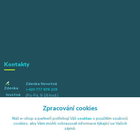
Kontakty
Zdenka Novotná
+420 777 876 229
(Po-Pá, 8-16 hod.)
Zpracování cookies
info@elkotex.cz
Náš e-shop a partneři potřebují Váš
souhlas
s použitím souborů
cookies, aby Vám mohli zobrazovat informace týkající se Vašich
zájmů.