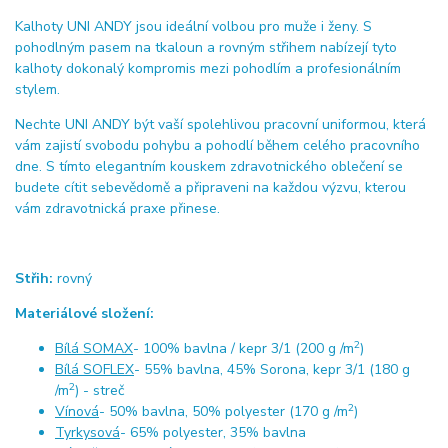
Kalhoty UNI ANDY jsou ideální volbou pro muže i ženy. S
pohodlným pasem na tkaloun a rovným střihem nabízejí tyto
kalhoty dokonalý kompromis mezi pohodlím a profesionálním
stylem.
Nechte UNI ANDY být vaší spolehlivou pracovní uniformou, která
vám zajistí svobodu pohybu a pohodlí během celého pracovního
dne. S tímto elegantním kouskem zdravotnického oblečení se
budete cítit sebevědomě a připraveni na každou výzvu, kterou
vám zdravotnická praxe přinese.
Střih:
rovný
Materiálové složení:
2
Bílá SOMAX
- 100% bavlna / kepr 3/1 (200 g /m
)
Bílá SOFLEX
- 55% bavlna, 45% Sorona, kepr 3/1 (180 g
2
/m
) - streč
2
Vínová
- 50% bavlna, 50% polyester (170 g /m
)
Tyrkysová
- 65% polyester, 35% bavlna