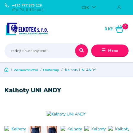
+420 777 876 229
CZK
(Po-Pá, 8-16 hod.)
0
0 Kč
Menu
Zdravotnictví
Uniformy
Kalhoty UNI ANDY
Kalhoty UNI ANDY