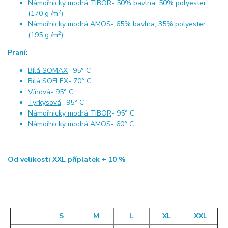
Námořnicky modrá TIBOR
- 50% bavlna, 50% polyester
2
(170 g /m
)
Námořnicky modrá AMOS
- 65% bavlna, 35% polyester
2
(195 g /m
)
Praní:
Bílá SOMAX
- 95° C
Bílá SOFLEX
- 70° C
Vínová
- 95° C
Tyrkysová
- 95° C
Námořnicky modrá TIBOR
- 95° C
Námořnicky modrá AMOS
- 60° C
Od velikosti XXL příplatek + 10 %
S
M
L
XL
XXL