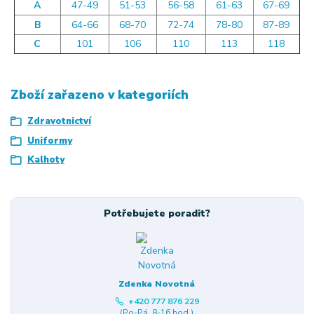
A
47-49
51-53
56-58
61-63
67-69
B
64-66
68-70
72-74
78-80
87-89
C
101
106
110
113
118
Zboží zařazeno v kategoriích
Zdravotnictví
Uniformy
Kalhoty
Potřebujete poradit?
Zdenka Novotná
+420 777 876 229
(Po-Pá, 8-16 hod.)