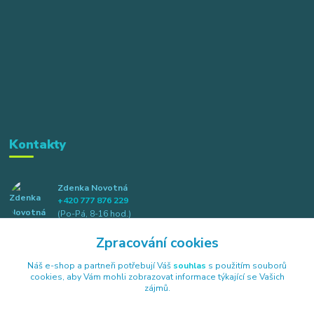
Kontakty
Zdenka Novotná
+420 777 876 229
(Po-Pá, 8-16 hod.)
Zpracování cookies
info@elkotex.cz
Náš e-shop a partneři potřebují Váš
souhlas
s použitím souborů
cookies, aby Vám mohli zobrazovat informace týkající se Vašich
zájmů.