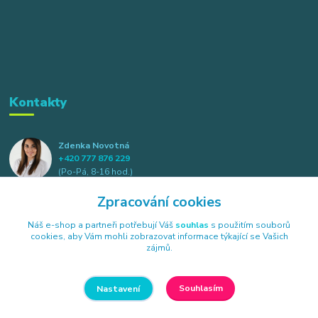
Kontakty
Zdenka Novotná
+420 777 876 229
(Po-Pá, 8-16 hod.)
Zpracování cookies
info@elkotex.cz
Náš e-shop a partneři potřebují Váš
souhlas
s použitím souborů
cookies, aby Vám mohli zobrazovat informace týkající se Vašich
zájmů.
Souhlasím
Nastavení
Všechna práva vyhrazena Elkotex s.r.o., Náměstí B. Havlasy 85, 384 26
Strunkovice nad Blanicí