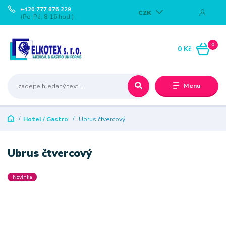
+420 777 876 229
CZK
(Po-Pá, 8-16 hod.)
0
0 Kč
Menu
Hotel / Gastro
Ubrus čtvercový
Ubrus čtvercový
Novinka