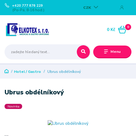
+420 777 876 229
CZK
(Po-Pá, 8-16 hod.)
0
0 Kč
Menu
Hotel / Gastro
Ubrus obdélníkový
Ubrus obdélníkový
Novinka