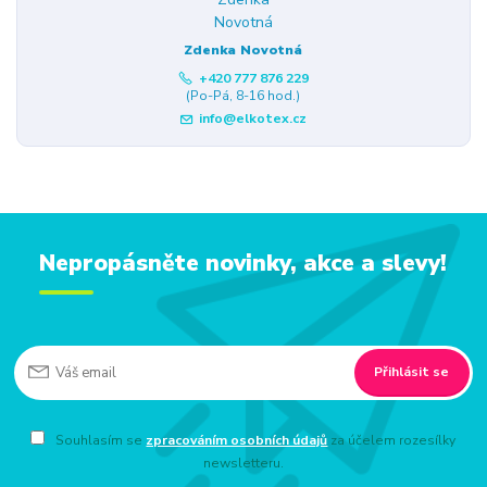
Zdenka Novotná
+420 777 876 229
(Po-Pá, 8-16 hod.)
info@elkotex.cz
Nepropásněte novinky, akce a slevy!
Přihlásit se
Souhlasím se
zpracováním osobních údajů
za účelem rozesílky
newsletteru.