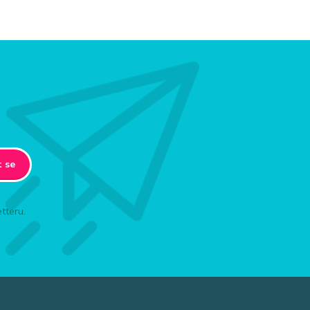
t se
tteru.