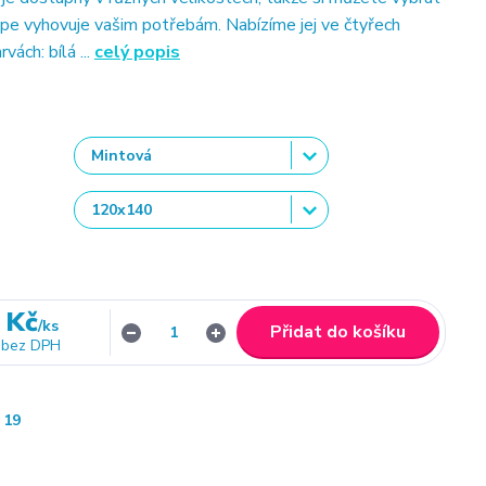
lépe vyhovuje vašim potřebám. Nabízíme jej ve čtyřech
vách: bílá ...
celý popis
 Kč
/
ks
Přidat do košíku
bez DPH
19