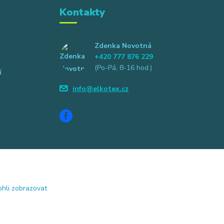
Kontakty
Zdenka Novotná
+420 777 876 229
(Po-Pá, 8-16 hod.)
í
info@elkotex.cz
hli zobrazovat