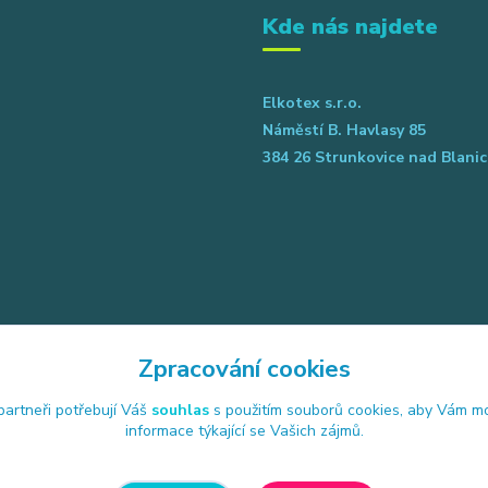
Kde nás najdete
Elkotex s.r.o.
Náměstí B. Havlasy 85
384 26 Strunkovice nad Blanic
Zpracování cookies
artneři potřebují Váš
souhlas
s použitím souborů cookies, aby Vám mo
informace týkající se Vašich zájmů.