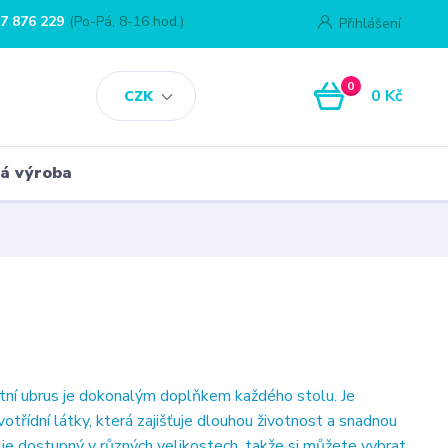
7 876 229
(Po-Pá, 8-16 hod.)
Přihlášení
0
0 Kč
CZK
á výroba
ní ubrus je dokonalým doplňkem každého stolu. Je
otřídní látky, která zajišťuje dlouhou životnost a snadnou
 je dostupný v různých velikostech, takže si můžete vybrat