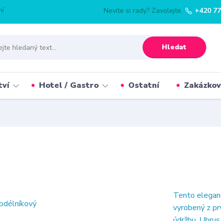
mí
Nevíte si rady? Zavolejte.
+420 77
Hledat
tví
Hotel / Gastro
Ostatní
Zakázkov
Tento elegant
vyrobený z prv
údržbu. Ubrus