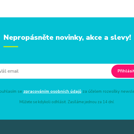
Nepropásněte novinky, akce a slevy!
Přihlási
uhlasím se
zpracováním osobních údajů
za účelem rozesílky newsle
Můžete se kdykoli odhlásit. Zasíláme jednou za 14 dní.