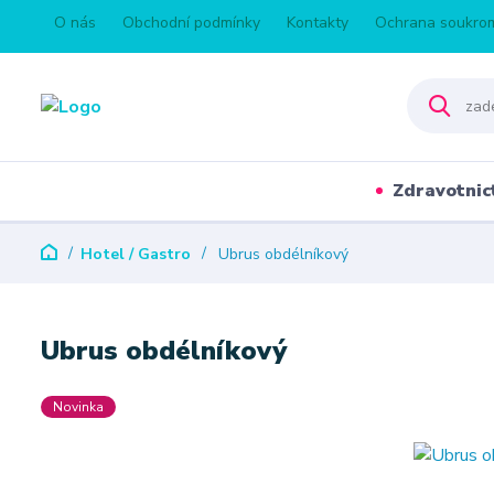
O nás
Obchodní podmínky
Kontakty
Ochrana soukro
Zdravotnic
Hotel / Gastro
Ubrus obdélníkový
Ubrus obdélníkový
Novinka