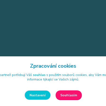
Zpracování cookies
artneři potřebují Váš
souhlas
s použitím souborů cookies, aby Vám mo
4 26 Strunkovice nad Blanicí
informace týkající se Vašich zájmů.
Souhlasím
Nastavení