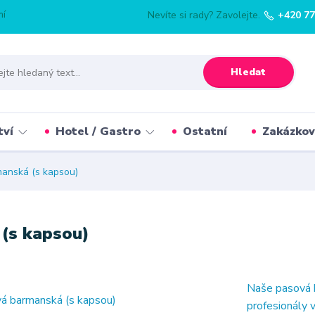
mí
Nevíte si rady? Zavolejte.
+420 77
Hledat
tví
Hotel / Gastro
Ostatní
Zakázkov
anská (s kapsou)
(s kapsou)
Naše pasová 
profesionály 