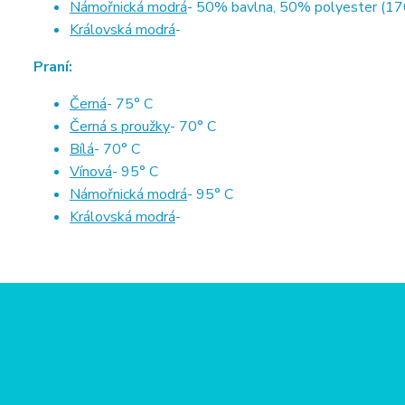
Námořnická modrá
- 50% bavlna, 50% polyester (17
Královská modrá
-
Praní:
Černá
- 75° C
Černá s proužky
- 70° C
Bílá
- 70° C
Vínová
- 95° C
Námořnická modrá
- 95° C
Královská modrá
-