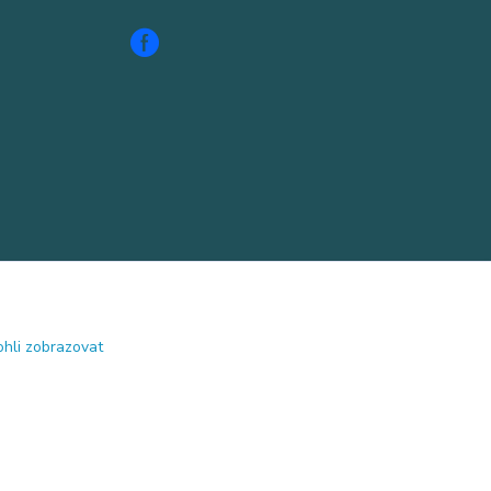
hli zobrazovat
Vytvořeno na
Eshop-rychle.cz