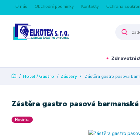
O nás
Obchodní podmínky
Kontakty
Ochrana soukro
Zdravotnic
Hotel / Gastro
Zástěry
Zástěra gastro pasová barm
Zástěra gastro pasová barmanská 
Novinka