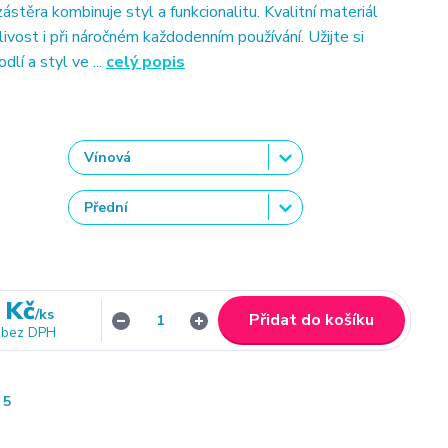
zástěra kombinuje styl a funkcionalitu. Kvalitní materiál
nlivost i při náročném každodenním používání. Užijte si
dlí a styl ve ...
celý popis
 Kč
/
ks
Přidat do košíku
bez DPH
5