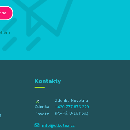
t se
tteru.
Kontakty
Zdenka Novotná
+420 777 876 229
(Po-Pá, 8-16 hod.)
í
info@elkotex.cz