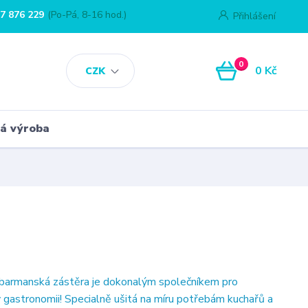
7 876 229
(Po-Pá, 8-16 hod.)
Přihlášení
0
0 Kč
CZK
á výroba
barmanská zástěra je dokonalým společníkem pro
v gastronomii! Specialně ušitá na míru potřebám kuchařů a