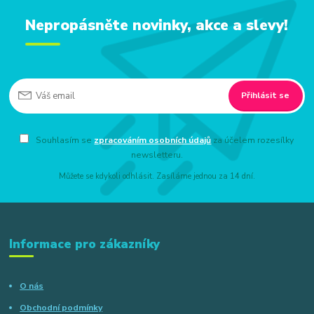
Nepropásněte novinky, akce a slevy!
Přihlásit se
Souhlasím se
zpracováním osobních údajů
za účelem rozesílky
newsletteru.
Můžete se kdykoli odhlásit. Zasíláme jednou za 14 dní.
Informace pro zákazníky
O nás
Obchodní podmínky