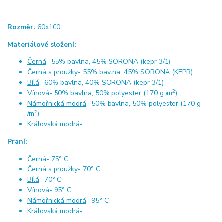
Rozměr:
60x100
Materiálové složení:
Černá
- 55% bavlna, 45% SORONA (kepr 3/1)
Černá s proužky
- 55% bavlna, 45% SORONA (KEPR)
Bílá
- 60% bavlna, 40% SORONA (kepr 3/1)
2
Vínová
- 50% bavlna, 50% polyester (170 g /m
)
Námořnická modrá
- 50% bavlna, 50% polyester (170 g
2
/m
)
Královská modrá
-
Praní:
Černá
- 75° C
Černá s proužky
- 70° C
Bílá
- 70° C
Vínová
- 95° C
Námořnická modrá
- 95° C
Královská modrá
-