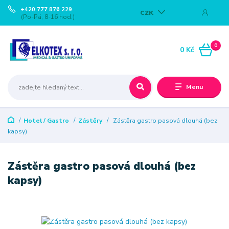
+420 777 876 229
CZK
(Po-Pá, 8-16 hod.)
0
0 Kč
Menu
Hotel / Gastro
Zástěry
Zástěra gastro pasová dlouhá (bez
kapsy)
Zástěra gastro pasová dlouhá (bez
kapsy)