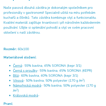
Naše pasová dlouhá zástěra je dokonalým společníkem pro
profesionály v gastronomii! Specialně ušitá na míru potřebám
kuchařů a číšníků. Tato zástěra kombinuje styl a funkcionalitu.
Kvalitní materiál zajišťuje trvanlivost i při náročném každodenním
používání. Užijte si optimální pohodlí a styl ve svém pracovní
oblečení s naší zástěrou.
Rozměr:
60x100
Materiálové složení:
Černá
- 55% bavlna, 45% SORONA (kepr 3/1)
Černá s proužky
- 55% bavlna, 45% SORONA (KEPR)
Bílá
- 60% bavlna, 40% SORONA (kepr 3/1)
2
Vínová
- 50% bavlna, 50% polyester (170 g /m
)
Námořnická modrá
- 50% bavlna, 50% polyester (170 g
2
/m
)
Královská modrá
-
Praní: