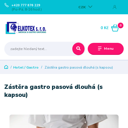
+420 777 876 229
CZK
(Po-Pá, 8-16 hod.)
0
0 Kč
Menu
Hotel / Gastro
Zástěra gastro pasová dlouhá (s kapsou)
Zástěra gastro pasová dlouhá (s
kapsou)