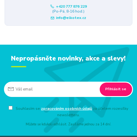
+420 777 876 229
(Po-Pá, 8-16 hod.)
info@elkotex.cz
Nepropásněte novinky, akce a slevy!
Přihlásit se
Souhlasím se
zpracováním osobních údajů
za účelem rozesílky
newsletteru.
Můžete se kdykoli odhlásit. Zasíláme jednou za 14 dní.