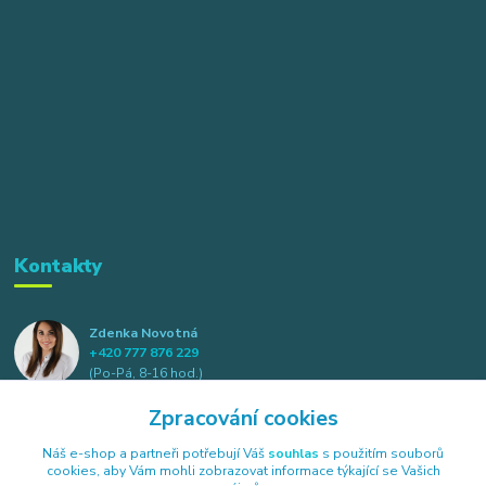
Kontakty
Zdenka Novotná
+420 777 876 229
(Po-Pá, 8-16 hod.)
Zpracování cookies
info@elkotex.cz
Náš e-shop a partneři potřebují Váš
souhlas
s použitím souborů
cookies, aby Vám mohli zobrazovat informace týkající se Vašich