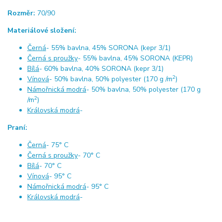
Rozměr:
70/90
Materiálové složení:
Černá
- 55% bavlna, 45% SORONA (kepr 3/1)
Černá s proužky
- 55% bavlna, 45% SORONA (KEPR)
Bílá
- 60% bavlna, 40% SORONA (kepr 3/1)
2
Vínová
- 50% bavlna, 50% polyester (170 g /m
)
Námořnická modrá
- 50% bavlna, 50% polyester (170 g
2
/m
)
Královská modrá
-
Praní:
Černá
- 75° C
Černá s proužky
- 70° C
Bílá
- 70° C
Vínová
- 95° C
Námořnická modrá
- 95° C
Královská modrá
-