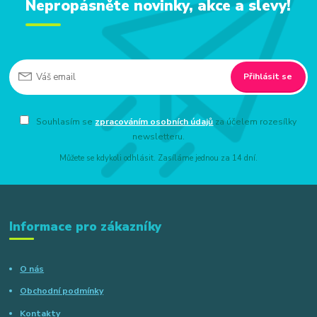
Nepropásněte novinky, akce a slevy!
Přihlásit se
Souhlasím se
zpracováním osobních údajů
za účelem rozesílky
newsletteru.
Můžete se kdykoli odhlásit. Zasíláme jednou za 14 dní.
Informace pro zákazníky
O nás
Obchodní podmínky
Kontakty