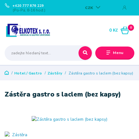
+420 777 876 229
CZK
(Po-Pá, 8-16 hod.)
0
0 Kč
Menu
Hotel / Gastro
Zástěry
Zástěra gastro s laclem (bez kapsy)
Zástěra gastro s laclem (bez kapsy)