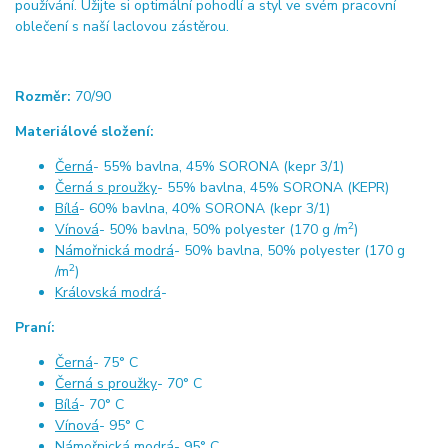
používání. Užijte si optimální pohodlí a styl ve svém pracovní
oblečení s naší laclovou zástěrou.
Rozměr:
70/90
Materiálové složení:
Černá
- 55% bavlna, 45% SORONA (kepr 3/1)
Černá s proužky
- 55% bavlna, 45% SORONA (KEPR)
Bílá
- 60% bavlna, 40% SORONA (kepr 3/1)
2
Vínová
- 50% bavlna, 50% polyester (170 g /m
)
Námořnická modrá
- 50% bavlna, 50% polyester (170 g
2
/m
)
Královská modrá
-
Praní:
Černá
- 75° C
Černá s proužky
- 70° C
Bílá
- 70° C
Vínová
- 95° C
Námořnická modrá
- 95° C