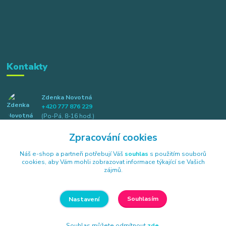
Kontakty
Zdenka Novotná
+420 777 876 229
(Po-Pá, 8-16 hod.)
Zpracování cookies
info@elkotex.cz
Náš e-shop a partneři potřebují Váš
souhlas
s použitím souborů
cookies, aby Vám mohli zobrazovat informace týkající se Vašich
zájmů.
Souhlasím
Nastavení
Všechna práva vyhrazena Elkotex s.r.o., Náměstí B. Havlasy 85, 384 26
Strunkovice nad Blanicí
Souhlas můžete odmítnout
zde
.