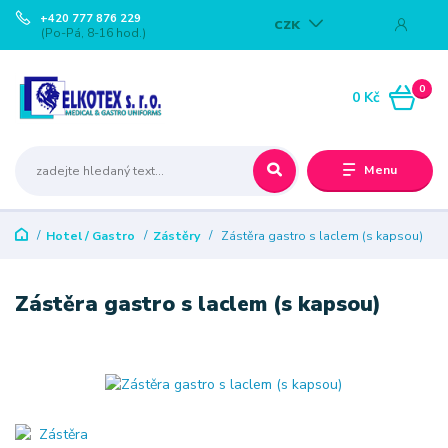
+420 777 876 229
CZK
(Po-Pá, 8-16 hod.)
0
0 Kč
Menu
Hotel / Gastro
Zástěry
Zástěra gastro s laclem (s kapsou)
Zástěra gastro s laclem (s kapsou)