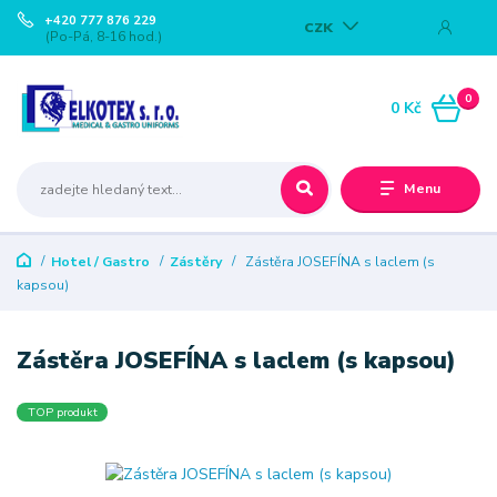
+420 777 876 229
CZK
(Po-Pá, 8-16 hod.)
0
0 Kč
Menu
Hotel / Gastro
Zástěry
Zástěra JOSEFÍNA s laclem (s
kapsou)
Zástěra JOSEFÍNA s laclem (s kapsou)
TOP produkt