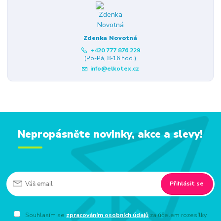
Zdenka Novotná
+420 777 876 229
(Po-Pá, 8-16 hod.)
info@elkotex.cz
Nepropásněte novinky, akce a slevy!
Přihlásit se
Souhlasím se
zpracováním osobních údajů
za účelem rozesílky