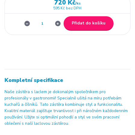
720 Kč
/
ks
595 Kč
bez DPH
Přidat do košíku
Kompletní specifikace
Naše zástěra s laclem je dokonalým společníkem pro
profesionály v gastronomii! Specialně ušitá na míru potřebám
kuchařů a číšníků. Tato zástěra kombinuje styl a funkcionalitu.
Kvalitní materiál zajišťuje trvanlivost i při náročném každodenním
používání. Užijte si optimální pohodlí a styl ve svém pracovní
oblečení s naší laclovou zástěrou.