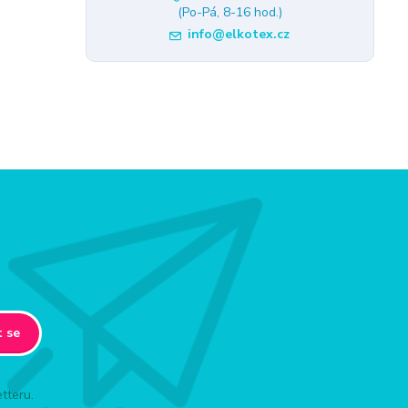
(Po-Pá, 8-16 hod.)
info@elkotex.cz
t se
tteru.