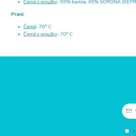
Černá s proužky
- 55% bavlna, 45% SORONA (KEPR
Praní:
Černá
- 70° C
Černá s proužky
- 70° C
So