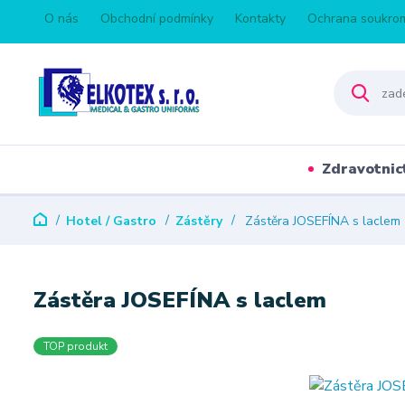
O nás
Obchodní podmínky
Kontakty
Ochrana soukro
Zdravotnic
Hotel / Gastro
Zástěry
Zástěra JOSEFÍNA s laclem
Zástěra JOSEFÍNA s laclem
TOP produkt