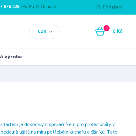
7 876 229
(Po-Pá, 8-16 hod.)
Přihlášení
0
0 Kč
CZK
á výroba
s laclem je dokonalým společníkem pro profesionály v
Specialně ušitá na míru potřebám kuchařů a číšníků. Tato