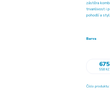
zástěra kombin
trvanlivost i 
pohodlí a styl
Barva
675
558 Kč
Číslo produktu: