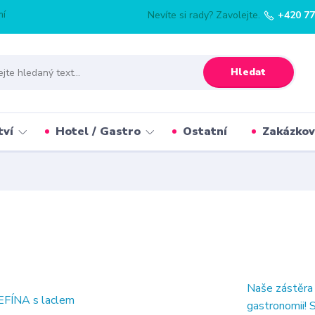
mí
Nevíte si rady? Zavolejte.
+420 77
Hledat
tví
Hotel / Gastro
Ostatní
Zakázkov
Naše zástěra 
gastronomii! 