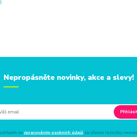
)
Nepropásněte novinky, akce a slevy!
Přihlási
uhlasím se
zpracováním osobních údajů
za účelem rozesílky newsle