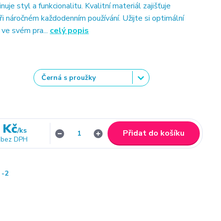
uje styl a funkcionalitu. Kvalitní materiál zajišťuje
při náročném každodenním používání. Užijte si optimální
 ve svém pra...
celý popis
 Kč
/
ks
Přidat do košíku
bez DPH
-2